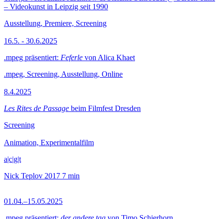
– Videokunst in Leipzig seit 1990
Ausstellung, Premiere, Screening
16.5. - 30.6.2025
.mpeg präsentiert:
Feferle
von Alica Khaet
.mpeg, Screening, Ausstellung, Online
8.4.2025
Les Rites de Passage
beim Filmfest Dresden
Screening
Animation, Experimentalfilm
a|c|g|t
Nick Teplov
2017
7 min
01.04.–15.05.2025
.mpeg präsentiert:
der andere tag
von Timo Schierhorn