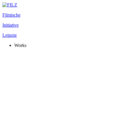
Filmische
Initiative
Leipzig
Works