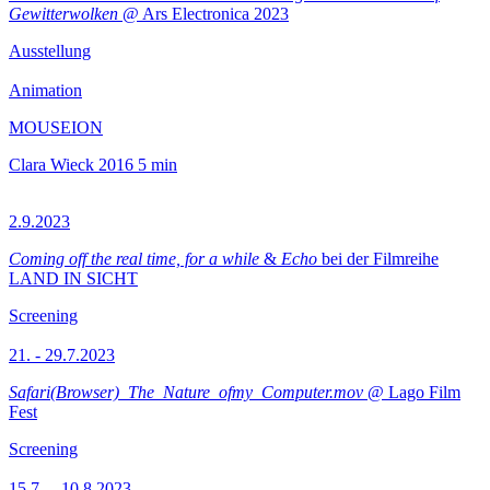
Gewitterwolken
@ Ars Electronica 2023
Ausstellung
Animation
MOUSEION
Clara Wieck
2016
5 min
2.9.2023
Coming off the real time, for a while
&
Echo
bei der Filmreihe
LAND IN SICHT
Screening
21. - 29.7.2023
Safari(Browser)_The_Nature_ofmy_Computer.mov
@ Lago Film
Fest
Screening
15.7.—10.8.2023