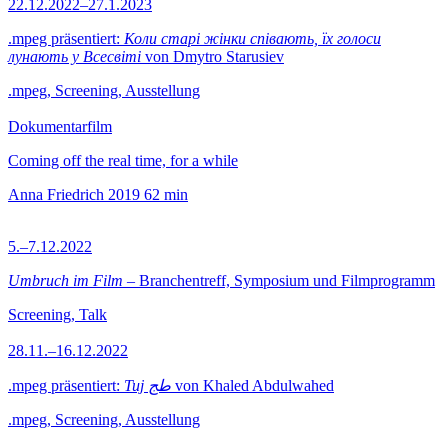
22.12.2022–27.1.2023
.mpeg präsentiert:
Коли старі жінки співають, їх голоси
лунають у Всесвіті
von Dmytro Starusiev
.mpeg, Screening, Ausstellung
Dokumentarfilm
Coming off the real time, for a while
Anna Friedrich
2019
62 min
5.–7.12.2022
Umbruch im Film
– Branchentreff, Symposium und Filmprogramm
Screening, Talk
28.11.–16.12.2022
.mpeg präsentiert:
Tuj طج
von Khaled Abdulwahed
.mpeg, Screening, Ausstellung