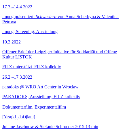
17.3.–14.4.2022
.mpeg präsentiert:
Schwestern
von Anna Scherbyna & Valentina
Petrova
.mpeg, Screening, Ausstellung
10.3.2022
Offener Brief der Leipziger Initiative für Solidarität und Offene
Kultur LISTOK
FILZ unterstützt, FILZ kollektiv
26.2.–17.3.2022
paradoks @ WRO Art Center in Wrocław
PARADOKS, Ausstellung, FILZ kollektiv
Dokumentarfilm, Experimentalfilm
[ˈdʊŋkl̩ ˌdɔi ʧlant]
Juliane Jaschnow & Stefanie Schroeder
2015
13 min