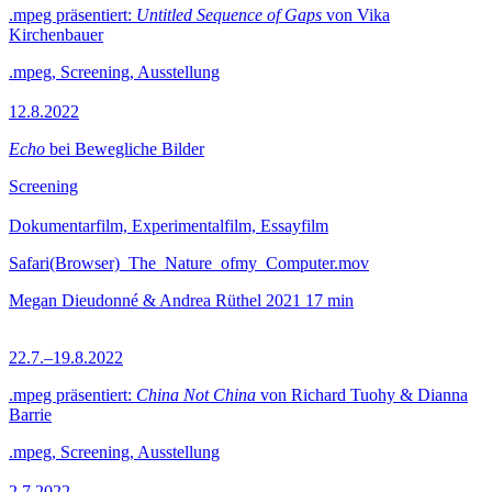
.mpeg präsentiert:
Untitled Sequence of Gaps
von Vika
Kirchenbauer
.mpeg, Screening, Ausstellung
12.8.2022
Echo
bei Bewegliche Bilder
Screening
Dokumentarfilm, Experimentalfilm, Essayfilm
Safari(Browser)_The_Nature_ofmy_Computer.mov
Megan Dieudonné & Andrea Rüthel
2021
17 min
22.7.–19.8.2022
.mpeg präsentiert:
China Not China
von Richard Tuohy & Dianna
Barrie
.mpeg, Screening, Ausstellung
2.7.2022