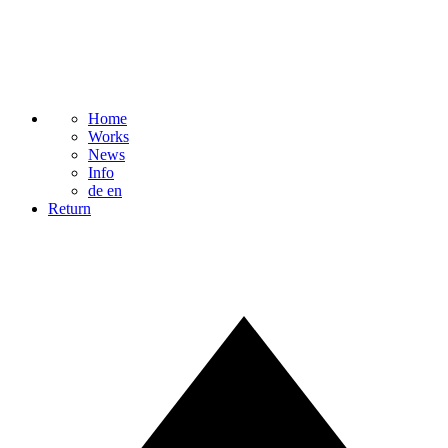
Home
Works
News
Info
de
en
Return