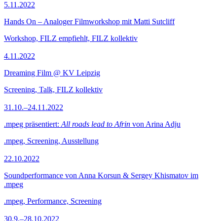
5.11.2022
Hands On – Analoger Filmworkshop mit Matti Sutcliff
Workshop, FILZ empfiehlt, FILZ kollektiv
4.11.2022
Dreaming Film @ KV Leipzig
Screening, Talk, FILZ kollektiv
31.10.–24.11.2022
.mpeg präsentiert:
All roads lead to Afrin
von Arina Adju
.mpeg, Screening, Ausstellung
22.10.2022
Soundperformance von Anna Korsun & Sergey Khismatov im
.mpeg
.mpeg, Performance, Screening
30.9.–28.10.2022