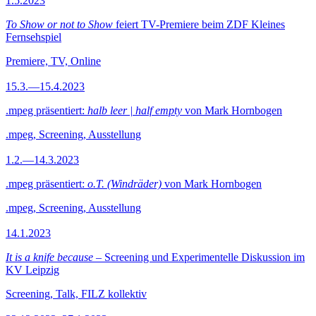
1.5.2023
To Show or not to Show
feiert TV-Premiere beim ZDF Kleines
Fernsehspiel
Premiere, TV, Online
15.3.—15.4.2023
.mpeg präsentiert:
halb leer | half empty
von Mark Hornbogen
.mpeg, Screening, Ausstellung
1.2.—14.3.2023
.mpeg präsentiert:
o.T. (Windräder)
von Mark Hornbogen
.mpeg, Screening, Ausstellung
14.1.2023
It is a knife because
– Screening und Experimentelle Diskussion im
KV Leipzig
Screening, Talk, FILZ kollektiv