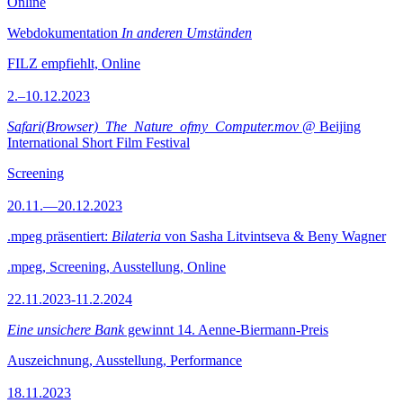
Online
Webdokumentation
In anderen Umständen
FILZ empfiehlt, Online
2.–10.12.2023
Safari(Browser)_The_Nature_ofmy_Computer.mov
@ Beijing
International Short Film Festival
Screening
20.11.—20.12.2023
.mpeg präsentiert:
Bilateria
von Sasha Litvintseva & Beny Wagner
.mpeg, Screening, Ausstellung, Online
22.11.2023-11.2.2024
Eine unsichere Bank
gewinnt 14. Aenne-Biermann-Preis
Auszeichnung, Ausstellung, Performance
18.11.2023