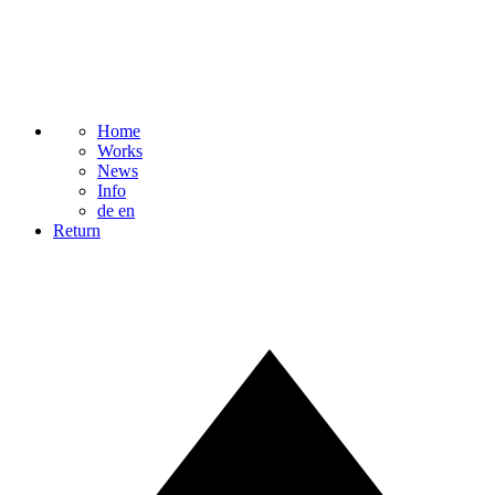
Home
Works
News
Info
de
en
Return