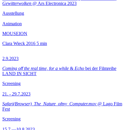
Gewitterwolken
@ Ars Electronica 2023
Ausstellung
Animation
MOUSEION
Clara Wieck
2016
5 min
2.9.2023
Coming off the real time, for a while
&
Echo
bei der Filmreihe
LAND IN SICHT
Screening
21. - 29.7.2023
Safari(Browser)_The_Nature_ofmy_Computer.mov
@ Lago Film
Fest
Screening
15.7.—10.8.2023