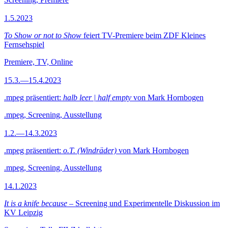
1.5.2023
To Show or not to Show
feiert TV-Premiere beim ZDF Kleines
Fernsehspiel
Premiere, TV, Online
15.3.—15.4.2023
.mpeg präsentiert:
halb leer | half empty
von Mark Hornbogen
.mpeg, Screening, Ausstellung
1.2.—14.3.2023
.mpeg präsentiert:
o.T. (Windräder)
von Mark Hornbogen
.mpeg, Screening, Ausstellung
14.1.2023
It is a knife because
– Screening und Experimentelle Diskussion im
KV Leipzig