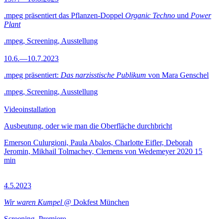
.mpeg präsentiert das Pflanzen-Doppel
Organic Techno
und
Power
Plant
.mpeg, Screening, Ausstellung
10.6.—10.7.2023
.mpeg präsentiert:
Das narzisstische Publikum
von Mara Genschel
.mpeg, Screening, Ausstellung
Videoinstallation
Ausbeutung, oder wie man die Oberfläche durchbricht
Emerson Culurgioni, Paula Abalos, Charlotte Eifler, Deborah
Jeromin, Mikhail Tolmachev, Clemens von Wedemeyer
2020
15
min
4.5.2023
Wir waren Kumpel
@ Dokfest München
Screening, Premiere