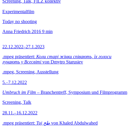
Screening, Talk, FILZ kollektiv
Experimentalfilm
Today no shooting
Anna Friedrich
2016
9 min
22.12.2022–27.1.2023
.mpeg präsentiert:
Коли старі жінки співають, їх голоси
лунають у Всесвіті
von Dmytro Starusiev
.mpeg, Screening, Ausstellung
5.–7.12.2022
Umbruch im Film
– Branchentreff, Symposium und Filmprogramm
Screening, Talk
28.11.–16.12.2022
.mpeg präsentiert:
Tuj طج
von Khaled Abdulwahed