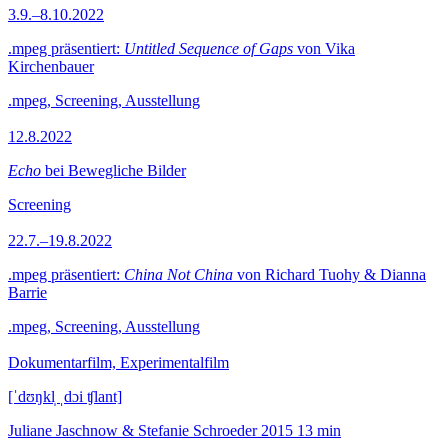
3.9.–8.10.2022
.mpeg präsentiert:
Untitled Sequence of Gaps
von Vika
Kirchenbauer
.mpeg, Screening, Ausstellung
12.8.2022
Echo
bei Bewegliche Bilder
Screening
22.7.–19.8.2022
.mpeg präsentiert:
China Not China
von Richard Tuohy & Dianna
Barrie
.mpeg, Screening, Ausstellung
Dokumentarfilm, Experimentalfilm
[ˈdʊŋkl̩ ˌdɔi ʧlant]
Juliane Jaschnow & Stefanie Schroeder
2015
13 min