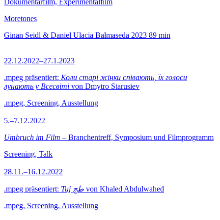
Dokumentarfilm, Experimentalfilm
Moretones
Ginan Seidl & Daniel Ulacia Balmaseda
2023
89 min
22.12.2022–27.1.2023
.mpeg präsentiert:
Коли старі жінки співають, їх голоси
лунають у Всесвіті
von Dmytro Starusiev
.mpeg, Screening, Ausstellung
5.–7.12.2022
Umbruch im Film
– Branchentreff, Symposium und Filmprogramm
Screening, Talk
28.11.–16.12.2022
.mpeg präsentiert:
Tuj طج
von Khaled Abdulwahed
.mpeg, Screening, Ausstellung