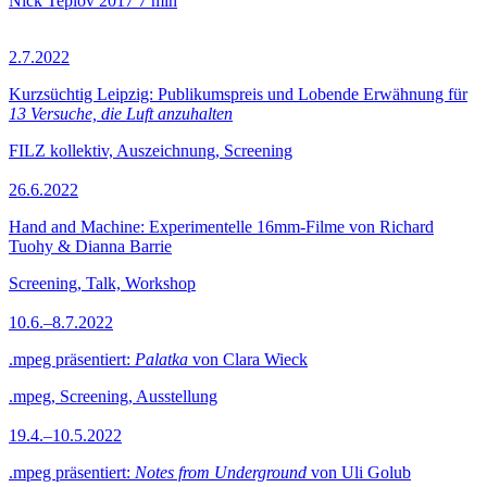
Nick Teplov
2017
7 min
2.7.2022
Kurzsüchtig Leipzig: Publikumspreis und Lobende Erwähnung für
13 Versuche, die Luft anzuhalten
FILZ kollektiv, Auszeichnung, Screening
26.6.2022
Hand and Machine: Experimentelle 16mm-Filme von Richard
Tuohy & Dianna Barrie
Screening, Talk, Workshop
10.6.–8.7.2022
.mpeg präsentiert:
Palatka
von Clara Wieck
.mpeg, Screening, Ausstellung
19.4.–10.5.2022
.mpeg präsentiert:
Notes from Underground
von Uli Golub