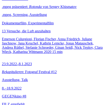
.mpeg präsentiert:
Rotonda
von Sergey Khismatov
.mpeg, Screening, Ausstellung
Dokumentarfilm, Experimentalfilm
13 Versuche, die Luft anzuhalten
Emerson Culurgioni, Florian Fischer, Anna Friedrich, Juliane
Jaschnow, Jana Keuchel, Kathrin Lemcke, Jonas Matauschek,
Andrea Rüthel, Stefanie Schroeder, Ginan Seidl, Nick Teplov, Clara
Wieck, Katharina Wittmann
2020
15 min
23.9.2022–8.1.2023
Rekapitulieren
: Fotograf Festival #12
Ausstellung, Talk
8.–18.9.2022
GEGENkino #8
FILZ empfiehlt