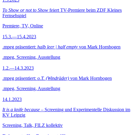
To Show or not to Show
feiert TV-Premiere beim ZDF Kleines
Fernsehspiel
Premiere, TV, Online
15.3.—15.4.2023
.mpeg präsentiert:
halb leer | half empty
von Mark Hornbogen
.mpeg, Screening, Ausstellung
1.2.—14.3.2023
.mpeg präsentiert:
o.T. (Windräder)
von Mark Hornbogen
.mpeg, Screening, Ausstellung
14.1.2023
It is a knife because
– Screening und Experimentelle Diskussion im
KV Leipzig
Screening, Talk, FILZ kollektiv