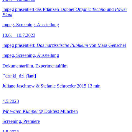
.mpeg präsentiert das Pflanzen-Doppel
Organic Techno
und
Power
Plant
.mpeg, Screening, Ausstellung
10.6.—10.7.2023
.mpeg präsentiert:
Das narzisstische Publikum
von Mara Genschel
.mpeg, Screening, Ausstellung
Dokumentarfilm, Experimentalfilm
[ˈdʊŋkl̩ ˌdɔi ʧlant]
Juliane Jaschnow & Stefanie Schroeder
2015
13 min
4.5.2023
Wir waren Kumpel
@ Dokfest München
Screening, Premiere
1.5.2023