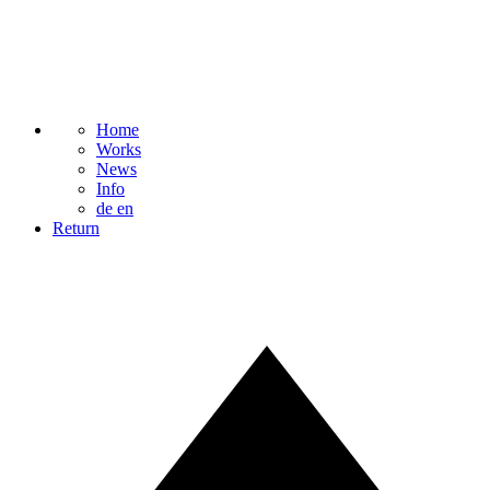
Home
Works
News
Info
de
en
Return