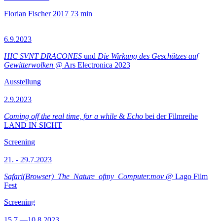
Florian Fischer
2017
73 min
6.9.2023
HIC SVNT DRACONES
und
Die Wirkung des Geschützes auf
Gewitterwolken
@ Ars Electronica 2023
Ausstellung
2.9.2023
Coming off the real time, for a while
&
Echo
bei der Filmreihe
LAND IN SICHT
Screening
21. - 29.7.2023
Safari(Browser)_The_Nature_ofmy_Computer.mov
@ Lago Film
Fest
Screening
15.7.—10.8.2023