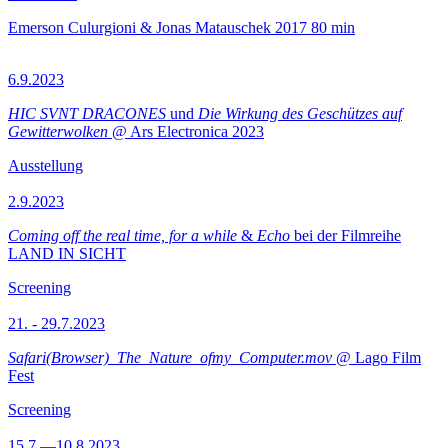
Emerson Culurgioni & Jonas Matauschek
2017
80 min
6.9.2023
HIC SVNT DRACONES
und
Die Wirkung des Geschützes auf
Gewitterwolken
@ Ars Electronica 2023
Ausstellung
2.9.2023
Coming off the real time, for a while
&
Echo
bei der Filmreihe
LAND IN SICHT
Screening
21. - 29.7.2023
Safari(Browser)_The_Nature_ofmy_Computer.mov
@ Lago Film
Fest
Screening
15.7.—10.8.2023