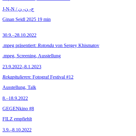
J-N-N / ج- ن- ن
Ginan Seidl
2025
19 min
30.9.–28.10.2022
.mpeg präsentiert:
Rotonda
von Sergey Khismatov
.mpeg, Screening, Ausstellung
23.9.2022–8.1.2023
Rekapitulieren
: Fotograf Festival #12
Ausstellung, Talk
8.–18.9.2022
GEGENkino #8
FILZ empfiehlt
3.9.–8.10.2022