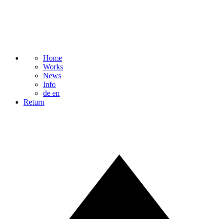
Home
Works
News
Info
de
en
Return