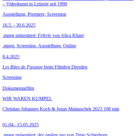
– Videokunst in Leipzig seit 1990
Ausstellung, Premiere, Screening
16.5. - 30.6.2025
.mpeg präsentiert:
Feferle
von Alica Khaet
.mpeg, Screening, Ausstellung, Online
8.4.2025
Les Rites de Passage
beim Filmfest Dresden
Screening
Dokumentarfilm
WIR WAREN KUMPEL
Christian Johannes Koch & Jonas Matauschek
2023
108 min
01.04.–15.05.2025
.mpeg präsentiert:
der andere tag
von Timo Schierhorn