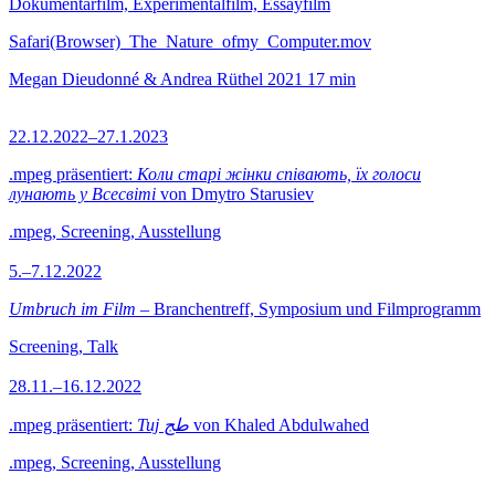
Dokumentarfilm, Experimentalfilm, Essayfilm
Safari(Browser)_The_Nature_ofmy_Computer.mov
Megan Dieudonné & Andrea Rüthel
2021
17 min
22.12.2022–27.1.2023
.mpeg präsentiert:
Коли старі жінки співають, їх голоси
лунають у Всесвіті
von Dmytro Starusiev
.mpeg, Screening, Ausstellung
5.–7.12.2022
Umbruch im Film
– Branchentreff, Symposium und Filmprogramm
Screening, Talk
28.11.–16.12.2022
.mpeg präsentiert:
Tuj طج
von Khaled Abdulwahed
.mpeg, Screening, Ausstellung