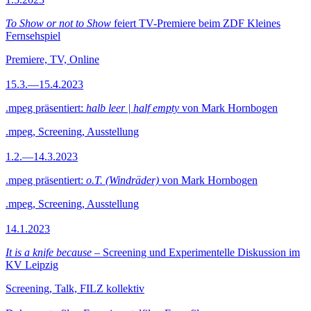
To Show or not to Show
feiert TV-Premiere beim ZDF Kleines
Fernsehspiel
Premiere, TV, Online
15.3.—15.4.2023
.mpeg präsentiert:
halb leer | half empty
von Mark Hornbogen
.mpeg, Screening, Ausstellung
1.2.—14.3.2023
.mpeg präsentiert:
o.T. (Windräder)
von Mark Hornbogen
.mpeg, Screening, Ausstellung
14.1.2023
It is a knife because
– Screening und Experimentelle Diskussion im
KV Leipzig
Screening, Talk, FILZ kollektiv