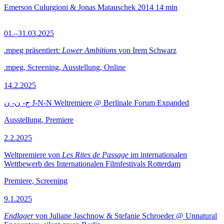
Emerson Culurgioni & Jonas Matauschek
2014
14 min
01.–31.03.2025
.mpeg präsentiert:
Lower Ambitions
von Irem Schwarz
.mpeg, Screening, Ausstellung, Online
14.2.2025
ج- ن- ن J-N-N Weltremiere @ Berlinale Forum Expanded
Ausstellung, Premiere
2.2.2025
Weltpremiere von
Les Rites de Passage
im internationalen
Wettbewerb des Internationalen Filmfestivals Rotterdam
Premiere, Screening
9.1.2025
Endlager
von Juliane Jaschnow & Stefanie Schroeder @ Unnatural