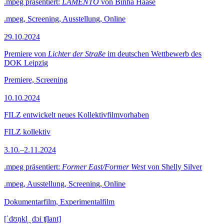
.mpeg präsentiert:
LAMENTO
von Binha Haase
.mpeg, Screening, Ausstellung, Online
29.10.2024
Premiere von
Lichter der Straße
im deutschen Wettbewerb des
DOK Leipzig
Premiere, Screening
10.10.2024
FILZ entwickelt neues Kollektivfilmvorhaben
FILZ kollektiv
3.10.–2.11.2024
.mpeg präsentiert:
Former East/Former West
von Shelly Silver
.mpeg, Ausstellung, Screening, Online
Dokumentarfilm, Experimentalfilm
[ˈdʊŋkl̩ ˌdɔi ʧlant]