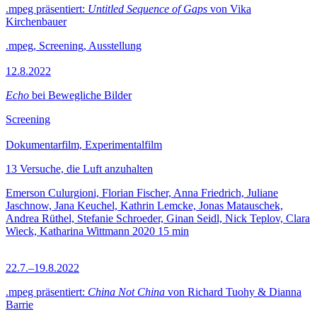
.mpeg präsentiert:
Untitled Sequence of Gaps
von Vika
Kirchenbauer
.mpeg, Screening, Ausstellung
12.8.2022
Echo
bei Bewegliche Bilder
Screening
Dokumentarfilm, Experimentalfilm
13 Versuche, die Luft anzuhalten
Emerson Culurgioni, Florian Fischer, Anna Friedrich, Juliane
Jaschnow, Jana Keuchel, Kathrin Lemcke, Jonas Matauschek,
Andrea Rüthel, Stefanie Schroeder, Ginan Seidl, Nick Teplov, Clara
Wieck, Katharina Wittmann
2020
15 min
22.7.–19.8.2022
.mpeg präsentiert:
China Not China
von Richard Tuohy & Dianna
Barrie