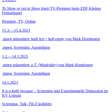
To Show or not to Show
feiert TV-Premiere beim ZDF Kleines
Fernsehspiel
Premiere, TV, Online
15.3.—15.4.2023
.mpeg präsentiert:
halb leer | half empty
von Mark Hornbogen
.mpeg, Screening, Ausstellung
1.2.—14.3.2023
.mpeg präsentiert:
o.T. (Windräder)
von Mark Hornbogen
.mpeg, Screening, Ausstellung
14.1.2023
It is a knife because
– Screening und Experimentelle Diskussion im
KV Leipzig
Screening, Talk, FILZ kollektiv