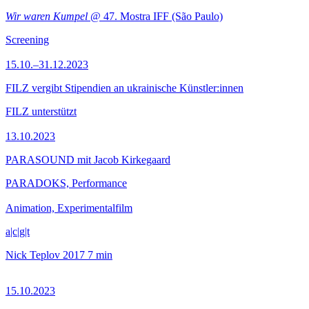
Wir waren Kumpel
@ 47. Mostra IFF (São Paulo)
Screening
15.10.–31.12.2023
FILZ vergibt Stipendien an ukrainische Künstler:innen
FILZ unterstützt
13.10.2023
PARASOUND mit Jacob Kirkegaard
PARADOKS, Performance
Animation, Experimentalfilm
a|c|g|t
Nick Teplov
2017
7 min
15.10.2023