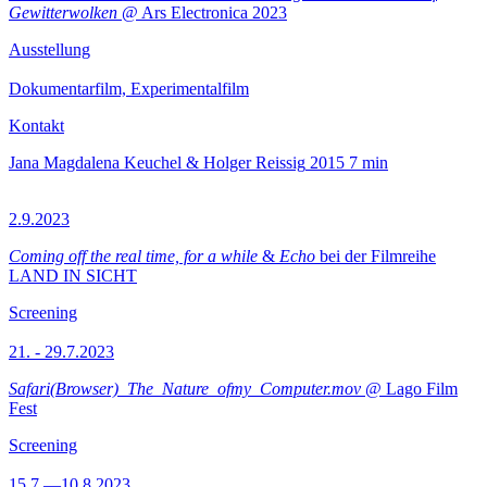
Gewitterwolken
@ Ars Electronica 2023
Ausstellung
Dokumentarfilm, Experimentalfilm
Kontakt
Jana Magdalena Keuchel & Holger Reissig
2015
7 min
2.9.2023
Coming off the real time, for a while
&
Echo
bei der Filmreihe
LAND IN SICHT
Screening
21. - 29.7.2023
Safari(Browser)_The_Nature_ofmy_Computer.mov
@ Lago Film
Fest
Screening
15.7.—10.8.2023