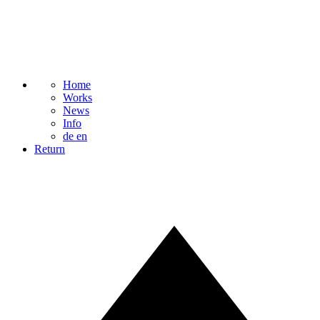
Home
Works
News
Info
de
en
Return