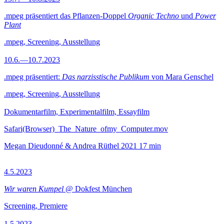
.mpeg präsentiert das Pflanzen-Doppel
Organic Techno
und
Power
Plant
.mpeg, Screening, Ausstellung
10.6.—10.7.2023
.mpeg präsentiert:
Das narzisstische Publikum
von Mara Genschel
.mpeg, Screening, Ausstellung
Dokumentarfilm, Experimentalfilm, Essayfilm
Safari(Browser)_The_Nature_ofmy_Computer.mov
Megan Dieudonné & Andrea Rüthel
2021
17 min
4.5.2023
Wir waren Kumpel
@ Dokfest München
Screening, Premiere
1.5.2023