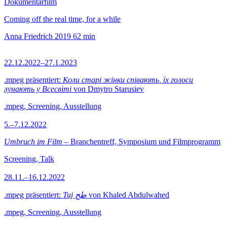
Dokumentarfilm
Coming off the real time, for a while
Anna Friedrich
2019
62 min
22.12.2022–27.1.2023
.mpeg präsentiert:
Коли старі жінки співають, їх голоси
лунають у Всесвіті
von Dmytro Starusiev
.mpeg, Screening, Ausstellung
5.–7.12.2022
Umbruch im Film
– Branchentreff, Symposium und Filmprogramm
Screening, Talk
28.11.–16.12.2022
.mpeg präsentiert:
Tuj طج
von Khaled Abdulwahed
.mpeg, Screening, Ausstellung