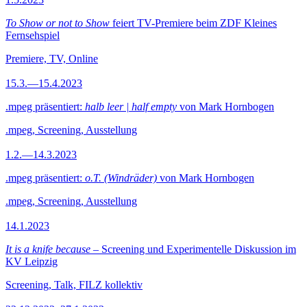
To Show or not to Show
feiert TV-Premiere beim ZDF Kleines
Fernsehspiel
Premiere, TV, Online
15.3.—15.4.2023
.mpeg präsentiert:
halb leer | half empty
von Mark Hornbogen
.mpeg, Screening, Ausstellung
1.2.—14.3.2023
.mpeg präsentiert:
o.T. (Windräder)
von Mark Hornbogen
.mpeg, Screening, Ausstellung
14.1.2023
It is a knife because
– Screening und Experimentelle Diskussion im
KV Leipzig
Screening, Talk, FILZ kollektiv