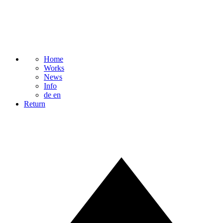
Home
Works
News
Info
de
en
Return