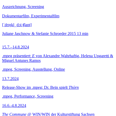
Auszeichnung, Screening
Dokumentarfilm, Experimentalfilm
[ˈdʊŋkl̩ ˌdɔi ʧlant]
Juliane Jaschnow & Stefanie Schroeder
2015
13 min
15.7.–14.8.2024
.mpeg präsentiert:
E
von Alexandre Wahrhaftig, Helena Ungaretti &
Miguel Antunes Ramos
.mpeg, Screening, Ausstellung, Online
13.7.2024
Release-Show im .mpeg: Dr. Bein spielt
Thörn
.mpeg, Performance, Screening
16.6.-4.8.2024
The Commune
@ WIN/WIN der Kulturstiftung Sachsen