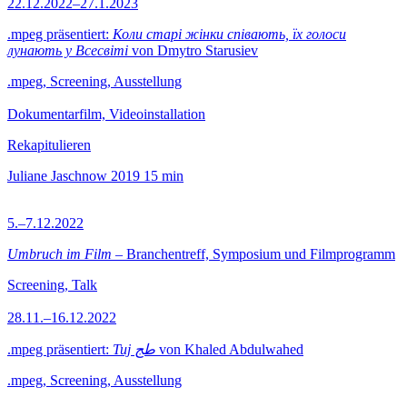
22.12.2022–27.1.2023
.mpeg präsentiert:
Коли старі жінки співають, їх голоси
лунають у Всесвіті
von Dmytro Starusiev
.mpeg, Screening, Ausstellung
Dokumentarfilm, Videoinstallation
Rekapitulieren
Juliane Jaschnow
2019
15 min
5.–7.12.2022
Umbruch im Film
– Branchentreff, Symposium und Filmprogramm
Screening, Talk
28.11.–16.12.2022
.mpeg präsentiert:
Tuj طج
von Khaled Abdulwahed
.mpeg, Screening, Ausstellung