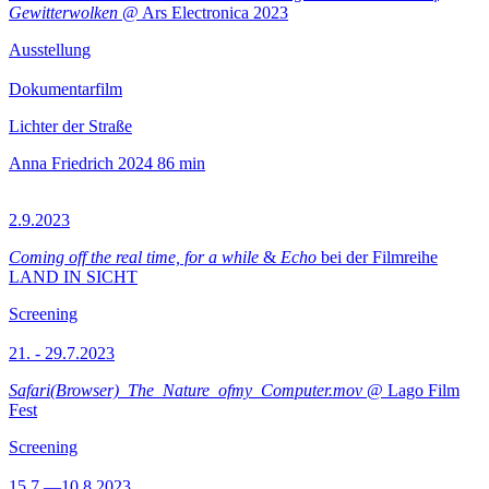
Gewitterwolken
@ Ars Electronica 2023
Ausstellung
Dokumentarfilm
Lichter der Straße
Anna Friedrich
2024
86 min
2.9.2023
Coming off the real time, for a while
&
Echo
bei der Filmreihe
LAND IN SICHT
Screening
21. - 29.7.2023
Safari(Browser)_The_Nature_ofmy_Computer.mov
@ Lago Film
Fest
Screening
15.7.—10.8.2023