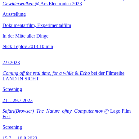
Gewitterwolken
@ Ars Electronica 2023
Ausstellung
Dokumentarfilm, Experimentalfilm
In der Mitte aller Dinge
Nick Teplov
2013
10 min
2.9.2023
Coming off the real time, for a while
&
Echo
bei der Filmreihe
LAND IN SICHT
Screening
21. - 29.7.2023
Safari(Browser)_The_Nature_ofmy_Computer.mov
@ Lago Film
Fest
Screening
15.7.—10.8.2023