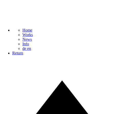
Home
Works
News
Info
de
en
Return