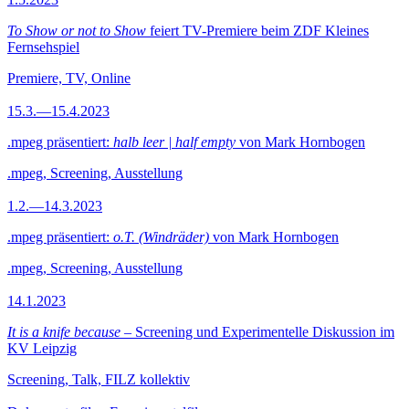
To Show or not to Show
feiert TV-Premiere beim ZDF Kleines
Fernsehspiel
Premiere, TV, Online
15.3.—15.4.2023
.mpeg präsentiert:
halb leer | half empty
von Mark Hornbogen
.mpeg, Screening, Ausstellung
1.2.—14.3.2023
.mpeg präsentiert:
o.T. (Windräder)
von Mark Hornbogen
.mpeg, Screening, Ausstellung
14.1.2023
It is a knife because
– Screening und Experimentelle Diskussion im
KV Leipzig
Screening, Talk, FILZ kollektiv