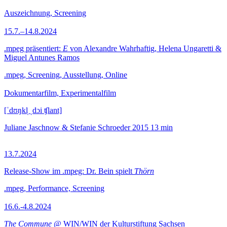
Auszeichnung, Screening
15.7.–14.8.2024
.mpeg präsentiert:
E
von Alexandre Wahrhaftig, Helena Ungaretti &
Miguel Antunes Ramos
.mpeg, Screening, Ausstellung, Online
Dokumentarfilm, Experimentalfilm
[ˈdʊŋkl̩ ˌdɔi ʧlant]
Juliane Jaschnow & Stefanie Schroeder
2015
13 min
13.7.2024
Release-Show im .mpeg: Dr. Bein spielt
Thörn
.mpeg, Performance, Screening
16.6.-4.8.2024
The Commune
@ WIN/WIN der Kulturstiftung Sachsen