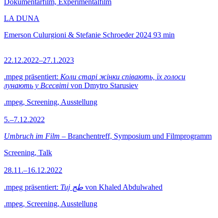
Dokumentarfilm, Experimentalfilm
LA DUNA
Emerson Culurgioni & Stefanie Schroeder
2024
93 min
22.12.2022–27.1.2023
.mpeg präsentiert:
Коли старі жінки співають, їх голоси
лунають у Всесвіті
von Dmytro Starusiev
.mpeg, Screening, Ausstellung
5.–7.12.2022
Umbruch im Film
– Branchentreff, Symposium und Filmprogramm
Screening, Talk
28.11.–16.12.2022
.mpeg präsentiert:
Tuj طج
von Khaled Abdulwahed
.mpeg, Screening, Ausstellung