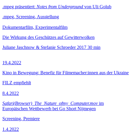
.mpeg präsentiert:
Notes from Underground
von Uli Golub
.mpeg, Screening, Ausstellung
Dokumentarfilm, Experimentalfilm
Die Wirkung des Geschützes auf Gewitterwolken
Juliane Jaschnow & Stefanie Schroeder
2017
30 min
19.4.2022
Kino in Bewegung: Benefiz für Filmemacher:innen aus der Ukraine
FILZ empfiehlt
8.4.2022
Safari(Browser)_The_Nature_ofmy_Computer.mov
im
Europäischen Wettbewerb bei Go Short Nijmegen
Screening, Premiere
1.4.2022