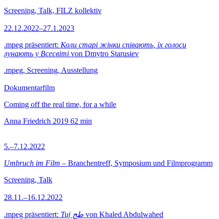
Screening, Talk, FILZ kollektiv
22.12.2022–27.1.2023
.mpeg präsentiert:
Коли старі жінки співають, їх голоси
лунають у Всесвіті
von Dmytro Starusiev
.mpeg, Screening, Ausstellung
Dokumentarfilm
Coming off the real time, for a while
Anna Friedrich
2019
62 min
5.–7.12.2022
Umbruch im Film
– Branchentreff, Symposium und Filmprogramm
Screening, Talk
28.11.–16.12.2022
.mpeg präsentiert:
Tuj طج
von Khaled Abdulwahed