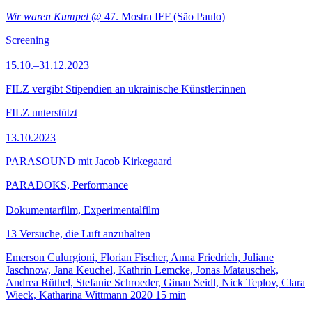
Wir waren Kumpel
@ 47. Mostra IFF (São Paulo)
Screening
15.10.–31.12.2023
FILZ vergibt Stipendien an ukrainische Künstler:innen
FILZ unterstützt
13.10.2023
PARASOUND mit Jacob Kirkegaard
PARADOKS, Performance
Dokumentarfilm, Experimentalfilm
13 Versuche, die Luft anzuhalten
Emerson Culurgioni, Florian Fischer, Anna Friedrich, Juliane
Jaschnow, Jana Keuchel, Kathrin Lemcke, Jonas Matauschek,
Andrea Rüthel, Stefanie Schroeder, Ginan Seidl, Nick Teplov, Clara
Wieck, Katharina Wittmann
2020
15 min