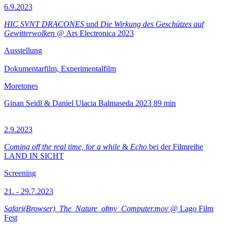
6.9.2023
HIC SVNT DRACONES
und
Die Wirkung des Geschützes auf
Gewitterwolken
@ Ars Electronica 2023
Ausstellung
Dokumentarfilm, Experimentalfilm
Moretones
Ginan Seidl & Daniel Ulacia Balmaseda
2023
89 min
2.9.2023
Coming off the real time, for a while
&
Echo
bei der Filmreihe
LAND IN SICHT
Screening
21. - 29.7.2023
Safari(Browser)_The_Nature_ofmy_Computer.mov
@ Lago Film
Fest