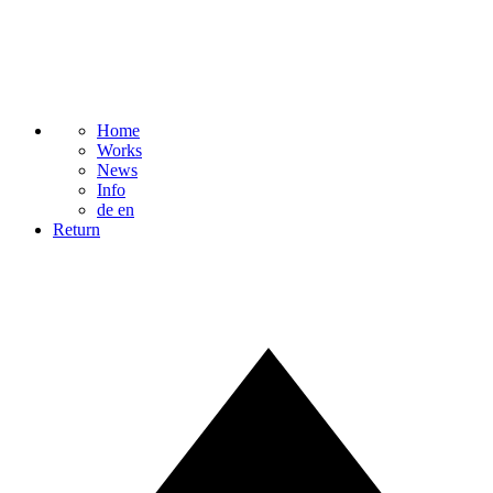
Home
Works
News
Info
de
en
Return