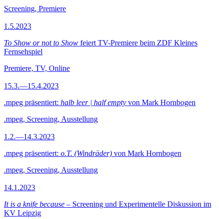
Screening, Premiere
1.5.2023
To Show or not to Show
feiert TV-Premiere beim ZDF Kleines
Fernsehspiel
Premiere, TV, Online
15.3.—15.4.2023
.mpeg präsentiert:
halb leer | half empty
von Mark Hornbogen
.mpeg, Screening, Ausstellung
1.2.—14.3.2023
.mpeg präsentiert:
o.T. (Windräder)
von Mark Hornbogen
.mpeg, Screening, Ausstellung
14.1.2023
It is a knife because
– Screening und Experimentelle Diskussion im
KV Leipzig