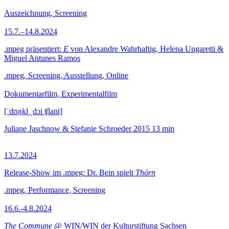
Auszeichnung, Screening
15.7.–14.8.2024
.mpeg präsentiert:
E
von Alexandre Wahrhaftig, Helena Ungaretti &
Miguel Antunes Ramos
.mpeg, Screening, Ausstellung, Online
Dokumentarfilm, Experimentalfilm
[ˈdʊŋkl̩ ˌdɔi ʧlant]
Juliane Jaschnow & Stefanie Schroeder
2015
13 min
13.7.2024
Release-Show im .mpeg: Dr. Bein spielt
Thörn
.mpeg, Performance, Screening
16.6.-4.8.2024
The Commune
@ WIN/WIN der Kulturstiftung Sachsen