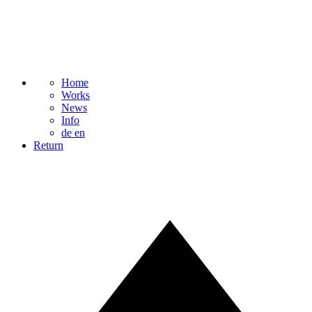
Home
Works
News
Info
de
en
Return