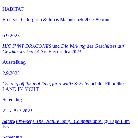
HABITAT
Emerson Culurgioni & Jonas Matauschek
2017
80 min
6.9.2023
HIC SVNT DRACONES
und
Die Wirkung des Geschützes auf
Gewitterwolken
@ Ars Electronica 2023
Ausstellung
2.9.2023
Coming off the real time, for a while
&
Echo
bei der Filmreihe
LAND IN SICHT
Screening
21. - 29.7.2023
Safari(Browser)_The_Nature_ofmy_Computer.mov
@ Lago Film
Fest
Screening