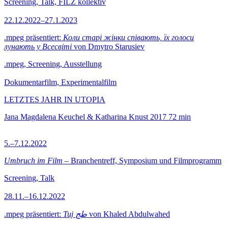
Screening, Talk, FILZ kollektiv
22.12.2022–27.1.2023
.mpeg präsentiert:
Коли старі жінки співають, їх голоси
лунають у Всесвіті
von Dmytro Starusiev
.mpeg, Screening, Ausstellung
Dokumentarfilm, Experimentalfilm
LETZTES JAHR IN UTOPIA
Jana Magdalena Keuchel & Katharina Knust
2017
72 min
5.–7.12.2022
Umbruch im Film
– Branchentreff, Symposium und Filmprogramm
Screening, Talk
28.11.–16.12.2022
.mpeg präsentiert:
Tuj طج
von Khaled Abdulwahed