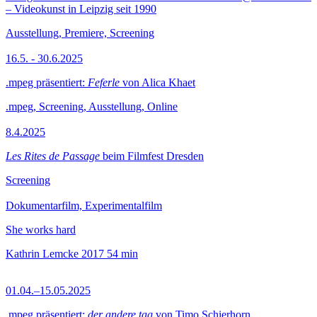
– Videokunst in Leipzig seit 1990
Ausstellung, Premiere, Screening
16.5. - 30.6.2025
.mpeg präsentiert:
Feferle
von Alica Khaet
.mpeg, Screening, Ausstellung, Online
8.4.2025
Les Rites de Passage
beim Filmfest Dresden
Screening
Dokumentarfilm, Experimentalfilm
She works hard
Kathrin Lemcke
2017
54 min
01.04.–15.05.2025
.mpeg präsentiert:
der andere tag
von Timo Schierhorn