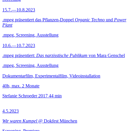
15.7.—10.8.2023
.mpeg präsentiert das Pflanzen-Doppel
Organic Techno
und
Power
Plant
.mpeg, Screening, Ausstellung
10.6.—10.7.2023
.mpeg präsentiert:
Das narzisstische Publikum
von Mara Genschel
.mpeg, Screening, Ausstellung
Dokumentarfilm, Experimentalfilm, Videoinstallation
40h, max. 2 Monate
Stefanie Schroeder
2017
44 min
4.5.2023
Wir waren Kumpel
@ Dokfest München
Screening, Premiere