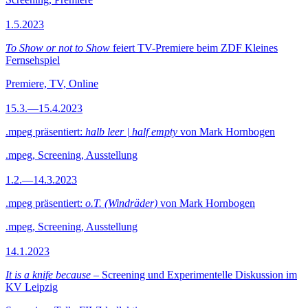
1.5.2023
To Show or not to Show
feiert TV-Premiere beim ZDF Kleines
Fernsehspiel
Premiere, TV, Online
15.3.—15.4.2023
.mpeg präsentiert:
halb leer | half empty
von Mark Hornbogen
.mpeg, Screening, Ausstellung
1.2.—14.3.2023
.mpeg präsentiert:
o.T. (Windräder)
von Mark Hornbogen
.mpeg, Screening, Ausstellung
14.1.2023
It is a knife because
– Screening und Experimentelle Diskussion im
KV Leipzig