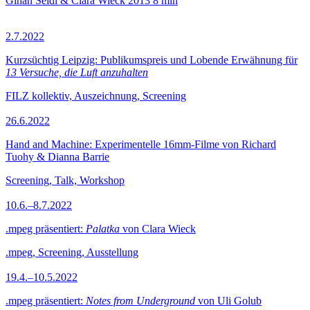
Ginan Seidl & Clara Wieck
2013
8 min
2.7.2022
Kurzsüchtig Leipzig: Publikumspreis und Lobende Erwähnung für
13 Versuche, die Luft anzuhalten
FILZ kollektiv, Auszeichnung, Screening
26.6.2022
Hand and Machine: Experimentelle 16mm-Filme von Richard
Tuohy & Dianna Barrie
Screening, Talk, Workshop
10.6.–8.7.2022
.mpeg präsentiert:
Palatka
von Clara Wieck
.mpeg, Screening, Ausstellung
19.4.–10.5.2022
.mpeg präsentiert:
Notes from Underground
von Uli Golub