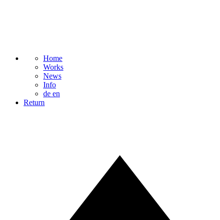
Home
Works
News
Info
de
en
Return