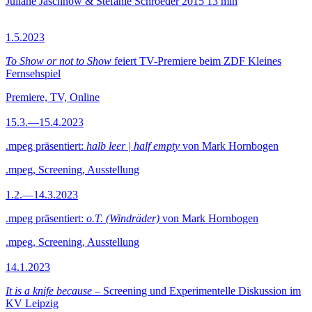
Juliane Jaschnow & Stefanie Schroeder
2015
13 min
1.5.2023
To Show or not to Show
feiert TV-Premiere beim ZDF Kleines
Fernsehspiel
Premiere, TV, Online
15.3.—15.4.2023
.mpeg präsentiert:
halb leer | half empty
von Mark Hornbogen
.mpeg, Screening, Ausstellung
1.2.—14.3.2023
.mpeg präsentiert:
o.T. (Windräder)
von Mark Hornbogen
.mpeg, Screening, Ausstellung
14.1.2023
It is a knife because
– Screening und Experimentelle Diskussion im
KV Leipzig