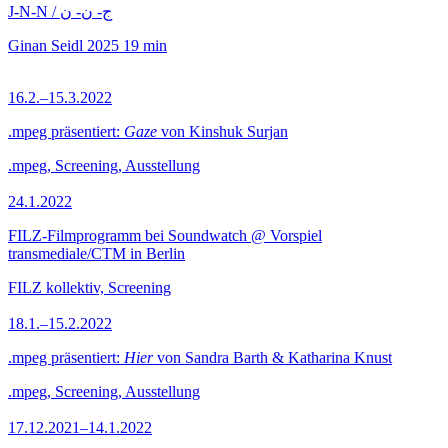
J-N-N / ج- ن- ن
Ginan Seidl
2025
19 min
16.2.–15.3.2022
.mpeg präsentiert:
Gaze
von Kinshuk Surjan
.mpeg, Screening, Ausstellung
24.1.2022
FILZ-Filmprogramm bei Soundwatch @ Vorspiel
transmediale/CTM in Berlin
FILZ kollektiv, Screening
18.1.–15.2.2022
.mpeg präsentiert:
Hier
von Sandra Barth & Katharina Knust
.mpeg, Screening, Ausstellung
17.12.2021–14.1.2022