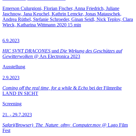
Emerson Culurgioni, Florian Fischer, Anna Friedrich, Juliane
Jaschnow, Jana Keuchel, Kathrin Lemcke, Jonas Matauschek,
Andrea Rüthel, Stefanie Schroeder, Ginan Seidl, Nick Teplov, Clara
Wieck, Katharina Wittmann
2020
15 min
6.9.2023
HIC SVNT DRACONES
und
Die Wirkung des Geschützes auf
Gewitterwolken
@ Ars Electronica 2023
Ausstellung
2.9.2023
Coming off the real time, for a while
&
Echo
bei der Filmreihe
LAND IN SICHT
Screening
21. - 29.7.2023
Safari(Browser)_The_Nature_ofmy_Computer.mov
@ Lago Film
Fest