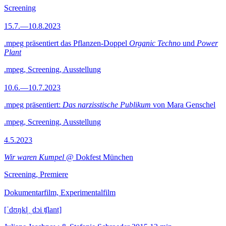
Screening
15.7.—10.8.2023
.mpeg präsentiert das Pflanzen-Doppel
Organic Techno
und
Power
Plant
.mpeg, Screening, Ausstellung
10.6.—10.7.2023
.mpeg präsentiert:
Das narzisstische Publikum
von Mara Genschel
.mpeg, Screening, Ausstellung
4.5.2023
Wir waren Kumpel
@ Dokfest München
Screening, Premiere
Dokumentarfilm, Experimentalfilm
[ˈdʊŋkl̩ ˌdɔi ʧlant]