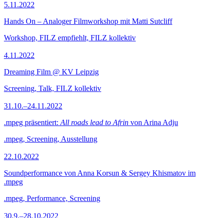
5.11.2022
Hands On – Analoger Filmworkshop mit Matti Sutcliff
Workshop, FILZ empfiehlt, FILZ kollektiv
4.11.2022
Dreaming Film @ KV Leipzig
Screening, Talk, FILZ kollektiv
31.10.–24.11.2022
.mpeg präsentiert:
All roads lead to Afrin
von Arina Adju
.mpeg, Screening, Ausstellung
22.10.2022
Soundperformance von Anna Korsun & Sergey Khismatov im
.mpeg
.mpeg, Performance, Screening
30.9.–28.10.2022