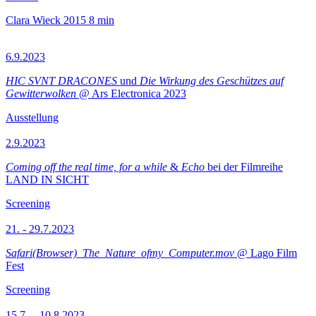
Clara Wieck
2015
8 min
6.9.2023
HIC SVNT DRACONES
und
Die Wirkung des Geschützes auf
Gewitterwolken
@ Ars Electronica 2023
Ausstellung
2.9.2023
Coming off the real time, for a while
&
Echo
bei der Filmreihe
LAND IN SICHT
Screening
21. - 29.7.2023
Safari(Browser)_The_Nature_ofmy_Computer.mov
@ Lago Film
Fest
Screening
15.7.—10.8.2023