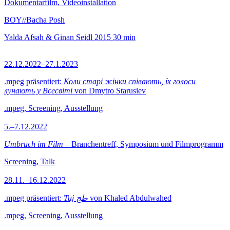
Dokumentarfilm, Videoinstallation
BOY//Bacha Posh
Yalda Afsah & Ginan Seidl
2015
30 min
22.12.2022–27.1.2023
.mpeg präsentiert:
Коли старі жінки співають, їх голоси
лунають у Всесвіті
von Dmytro Starusiev
.mpeg, Screening, Ausstellung
5.–7.12.2022
Umbruch im Film
– Branchentreff, Symposium und Filmprogramm
Screening, Talk
28.11.–16.12.2022
.mpeg präsentiert:
Tuj طج
von Khaled Abdulwahed
.mpeg, Screening, Ausstellung