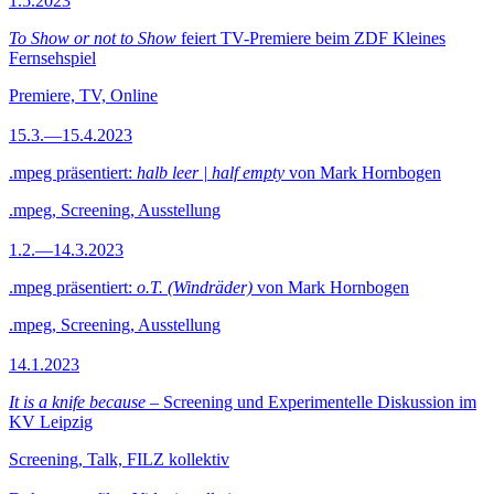
1.5.2023
To Show or not to Show
feiert TV-Premiere beim ZDF Kleines
Fernsehspiel
Premiere, TV, Online
15.3.—15.4.2023
.mpeg präsentiert:
halb leer | half empty
von Mark Hornbogen
.mpeg, Screening, Ausstellung
1.2.—14.3.2023
.mpeg präsentiert:
o.T. (Windräder)
von Mark Hornbogen
.mpeg, Screening, Ausstellung
14.1.2023
It is a knife because
– Screening und Experimentelle Diskussion im
KV Leipzig
Screening, Talk, FILZ kollektiv