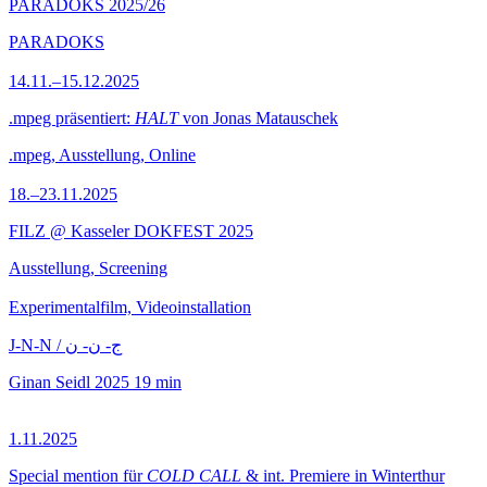
PARADOKS 2025/26
PARADOKS
14.11.–15.12.2025
.mpeg präsentiert:
HALT
von Jonas Matauschek
.mpeg, Ausstellung, Online
18.–23.11.2025
FILZ @ Kasseler DOKFEST 2025
Ausstellung, Screening
Experimentalfilm, Videoinstallation
J-N-N / ج- ن- ن
Ginan Seidl
2025
19 min
1.11.2025
Special mention für
COLD CALL
& int. Premiere in Winterthur