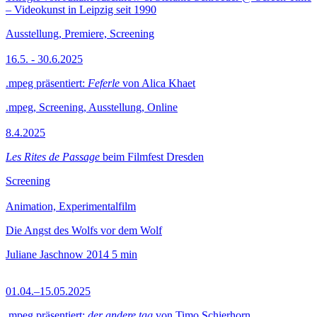
– Videokunst in Leipzig seit 1990
Ausstellung, Premiere, Screening
16.5. - 30.6.2025
.mpeg präsentiert:
Feferle
von Alica Khaet
.mpeg, Screening, Ausstellung, Online
8.4.2025
Les Rites de Passage
beim Filmfest Dresden
Screening
Animation, Experimentalfilm
Die Angst des Wolfs vor dem Wolf
Juliane Jaschnow
2014
5 min
01.04.–15.05.2025
.mpeg präsentiert:
der andere tag
von Timo Schierhorn