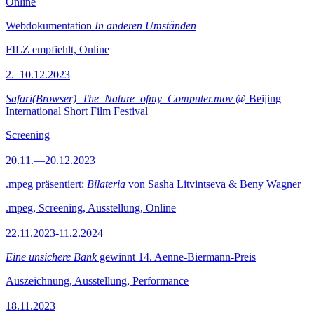
Online
Webdokumentation
In anderen Umständen
FILZ empfiehlt, Online
2.–10.12.2023
Safari(Browser)_The_Nature_ofmy_Computer.mov
@ Beijing
International Short Film Festival
Screening
20.11.—20.12.2023
.mpeg präsentiert:
Bilateria
von Sasha Litvintseva & Beny Wagner
.mpeg, Screening, Ausstellung, Online
22.11.2023-11.2.2024
Eine unsichere Bank
gewinnt 14. Aenne-Biermann-Preis
Auszeichnung, Ausstellung, Performance
18.11.2023