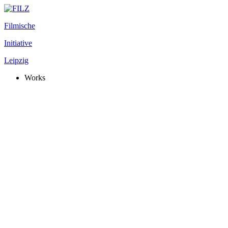
Filmische
Initiative
Leipzig
Works