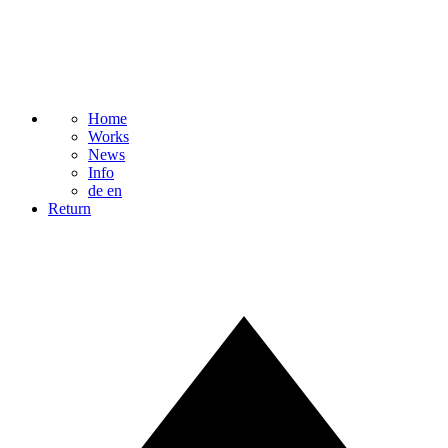
Home
Works
News
Info
de
en
Return