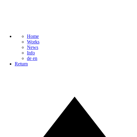
Home
Works
News
Info
de
en
Return