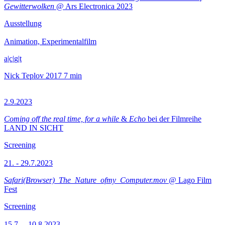
Gewitterwolken
@ Ars Electronica 2023
Ausstellung
Animation, Experimentalfilm
a|c|g|t
Nick Teplov
2017
7 min
2.9.2023
Coming off the real time, for a while
&
Echo
bei der Filmreihe
LAND IN SICHT
Screening
21. - 29.7.2023
Safari(Browser)_The_Nature_ofmy_Computer.mov
@ Lago Film
Fest
Screening
15.7.—10.8.2023