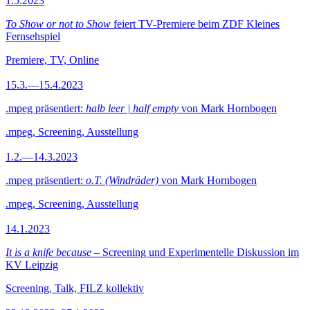
1.5.2023
To Show or not to Show
feiert TV-Premiere beim ZDF Kleines
Fernsehspiel
Premiere, TV, Online
15.3.—15.4.2023
.mpeg präsentiert:
halb leer | half empty
von Mark Hornbogen
.mpeg, Screening, Ausstellung
1.2.—14.3.2023
.mpeg präsentiert:
o.T. (Windräder)
von Mark Hornbogen
.mpeg, Screening, Ausstellung
14.1.2023
It is a knife because
– Screening und Experimentelle Diskussion im
KV Leipzig
Screening, Talk, FILZ kollektiv