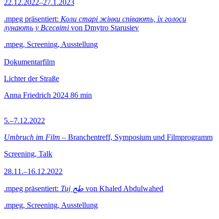
22.12.2022–27.1.2023
.mpeg präsentiert:
Коли старі жінки співають, їх голоси
лунають у Всесвіті
von Dmytro Starusiev
.mpeg, Screening, Ausstellung
Dokumentarfilm
Lichter der Straße
Anna Friedrich
2024
86 min
5.–7.12.2022
Umbruch im Film
– Branchentreff, Symposium und Filmprogramm
Screening, Talk
28.11.–16.12.2022
.mpeg präsentiert:
Tuj طج
von Khaled Abdulwahed
.mpeg, Screening, Ausstellung