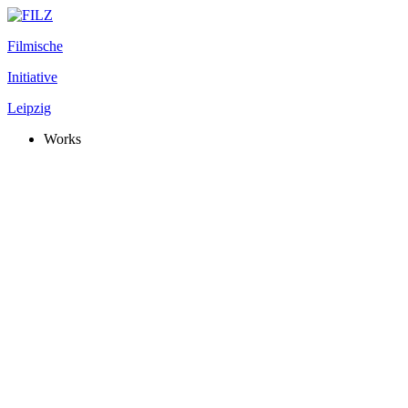
Filmische
Initiative
Leipzig
Works