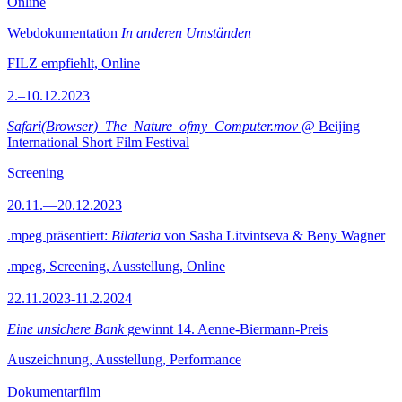
Online
Webdokumentation
In anderen Umständen
FILZ empfiehlt, Online
2.–10.12.2023
Safari(Browser)_The_Nature_ofmy_Computer.mov
@ Beijing
International Short Film Festival
Screening
20.11.—20.12.2023
.mpeg präsentiert:
Bilateria
von Sasha Litvintseva & Beny Wagner
.mpeg, Screening, Ausstellung, Online
22.11.2023-11.2.2024
Eine unsichere Bank
gewinnt 14. Aenne-Biermann-Preis
Auszeichnung, Ausstellung, Performance
Dokumentarfilm