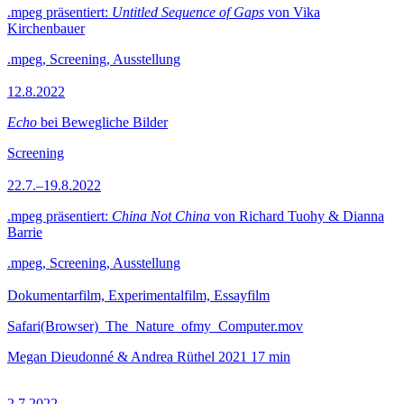
.mpeg präsentiert:
Untitled Sequence of Gaps
von Vika
Kirchenbauer
.mpeg, Screening, Ausstellung
12.8.2022
Echo
bei Bewegliche Bilder
Screening
22.7.–19.8.2022
.mpeg präsentiert:
China Not China
von Richard Tuohy & Dianna
Barrie
.mpeg, Screening, Ausstellung
Dokumentarfilm, Experimentalfilm, Essayfilm
Safari(Browser)_The_Nature_ofmy_Computer.mov
Megan Dieudonné & Andrea Rüthel
2021
17 min
2.7.2022