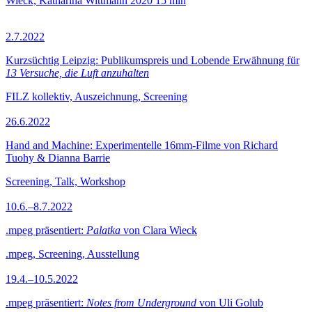
Wieck, Katharina Wittmann
2020
15 min
2.7.2022
Kurzsüchtig Leipzig: Publikumspreis und Lobende Erwähnung für
13 Versuche, die Luft anzuhalten
FILZ kollektiv, Auszeichnung, Screening
26.6.2022
Hand and Machine: Experimentelle 16mm-Filme von Richard
Tuohy & Dianna Barrie
Screening, Talk, Workshop
10.6.–8.7.2022
.mpeg präsentiert:
Palatka
von Clara Wieck
.mpeg, Screening, Ausstellung
19.4.–10.5.2022
.mpeg präsentiert:
Notes from Underground
von Uli Golub