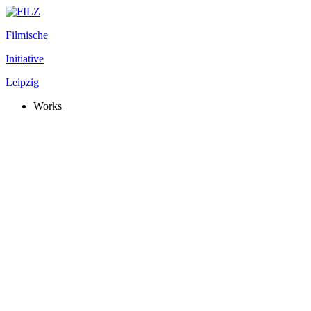
Filmische
Initiative
Leipzig
Works