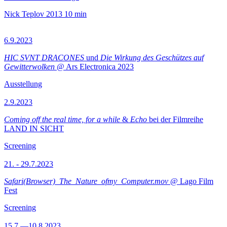
Nick Teplov
2013
10 min
6.9.2023
HIC SVNT DRACONES
und
Die Wirkung des Geschützes auf
Gewitterwolken
@ Ars Electronica 2023
Ausstellung
2.9.2023
Coming off the real time, for a while
&
Echo
bei der Filmreihe
LAND IN SICHT
Screening
21. - 29.7.2023
Safari(Browser)_The_Nature_ofmy_Computer.mov
@ Lago Film
Fest
Screening
15.7.—10.8.2023