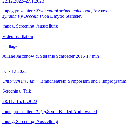
22.12.2022–27.1.2023
.mpeg präsentiert:
Коли старі жінки співають, їх голоси
лунають у Всесвіті
von Dmytro Starusiev
.mpeg, Screening, Ausstellung
Videoinstallation
Endlager
Juliane Jaschnow & Stefanie Schroeder
2015
17 min
5.–7.12.2022
Umbruch im Film
– Branchentreff, Symposium und Filmprogramm
Screening, Talk
28.11.–16.12.2022
.mpeg präsentiert:
Tuj طج
von Khaled Abdulwahed
.mpeg, Screening, Ausstellung