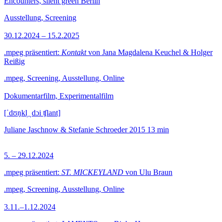
Encounters, silent green Berlin
Ausstellung, Screening
30.12.2024 – 15.2.2025
.mpeg präsentiert:
Kontakt
von Jana Magdalena Keuchel & Holger
Reißig
.mpeg, Screening, Ausstellung, Online
Dokumentarfilm, Experimentalfilm
[ˈdʊŋkl̩ ˌdɔi ʧlant]
Juliane Jaschnow & Stefanie Schroeder
2015
13 min
5. – 29.12.2024
.mpeg präsentiert:
ST. MICKEYLAND
von Ulu Braun
.mpeg, Screening, Ausstellung, Online
3.11.–1.12.2024