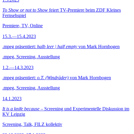
To Show or not to Show
feiert TV-Premiere beim ZDF Kleines
Fernsehspiel
Premiere, TV, Online
15.3.—15.4.2023
.mpeg präsentiert:
halb leer | half empty
von Mark Hornbogen
.mpeg, Screening, Ausstellung
1.2.—14.3.2023
.mpeg präsentiert:
o.T. (Windräder)
von Mark Hornbogen
.mpeg, Screening, Ausstellung
14.1.2023
It is a knife because
– Screening und Experimentelle Diskussion im
KV Leipzig
Screening, Talk, FILZ kollektiv