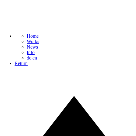
Home
Works
News
Info
de
en
Return