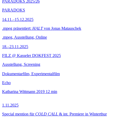
PARADOKS 2025/26
PARADOKS
14.11.–15.12.2025
.mpeg präsentiert:
HALT
von Jonas Matauschek
.mpeg, Ausstellung, Online
18.–23.11.2025
FILZ @ Kasseler DOKFEST 2025
Ausstellung, Screening
Dokumentarfilm, Experimentalfilm
Echo
Katharina Wittmann
2019
12 min
1.11.2025
Special mention für
COLD CALL
& int. Premiere in Winterthur