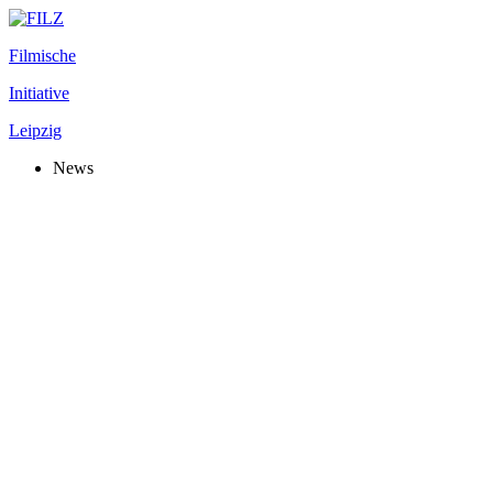
Filmische
Initiative
Leipzig
News