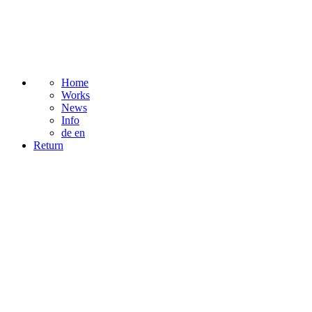
Home
Works
News
Info
de
en
Return