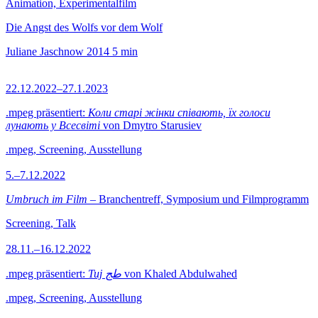
Animation, Experimentalfilm
Die Angst des Wolfs vor dem Wolf
Juliane Jaschnow
2014
5 min
22.12.2022–27.1.2023
.mpeg präsentiert:
Коли старі жінки співають, їх голоси
лунають у Всесвіті
von Dmytro Starusiev
.mpeg, Screening, Ausstellung
5.–7.12.2022
Umbruch im Film
– Branchentreff, Symposium und Filmprogramm
Screening, Talk
28.11.–16.12.2022
.mpeg präsentiert:
Tuj طج
von Khaled Abdulwahed
.mpeg, Screening, Ausstellung