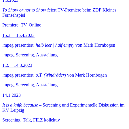
1.5.2023
To Show or not to Show
feiert TV-Premiere beim ZDF Kleines
Fernsehspiel
Premiere, TV, Online
15.3.—15.4.2023
.mpeg präsentiert:
halb leer | half empty
von Mark Hornbogen
.mpeg, Screening, Ausstellung
1.2.—14.3.2023
.mpeg präsentiert:
o.T. (Windräder)
von Mark Hornbogen
.mpeg, Screening, Ausstellung
14.1.2023
It is a knife because
– Screening und Experimentelle Diskussion im
KV Leipzig
Screening, Talk, FILZ kollektiv