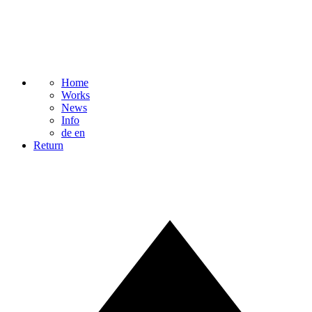
Home
Works
News
Info
de
en
Return