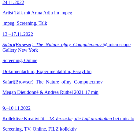
24.11.2022
Artist Talk mit Arina Adju im .mpeg
.mpeg, Screening, Talk
13.–17.11.2022
Safari(Browser)_The_Nature_ofmy_Computer.mov
@ microscope
Gallery New York
Screening, Online
Dokumentarfilm, Experimentalfilm, Essayfilm
Safari(Browser)_The_Nature_ofmy_Computer.mov
Megan Dieudonné & Andrea Rüthel
2021
17 min
9.–10.11.2022
Kollektive Kreativität –
13 Versuche, die Luft anzuhalten
bei unicato
Screening, TV, Online, FILZ kollektiv