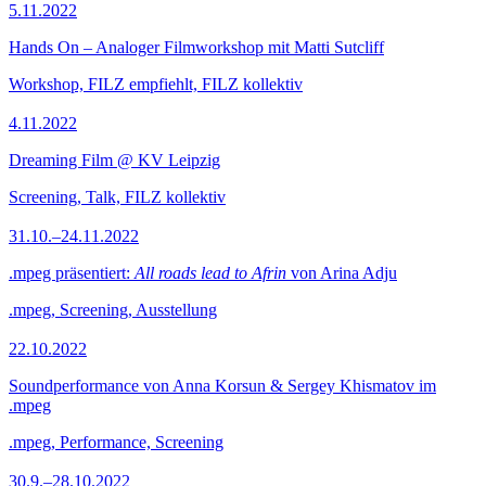
5.11.2022
Hands On – Analoger Filmworkshop mit Matti Sutcliff
Workshop, FILZ empfiehlt, FILZ kollektiv
4.11.2022
Dreaming Film @ KV Leipzig
Screening, Talk, FILZ kollektiv
31.10.–24.11.2022
.mpeg präsentiert:
All roads lead to Afrin
von Arina Adju
.mpeg, Screening, Ausstellung
22.10.2022
Soundperformance von Anna Korsun & Sergey Khismatov im
.mpeg
.mpeg, Performance, Screening
30.9.–28.10.2022