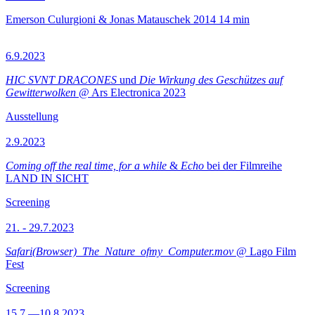
Emerson Culurgioni & Jonas Matauschek
2014
14 min
6.9.2023
HIC SVNT DRACONES
und
Die Wirkung des Geschützes auf
Gewitterwolken
@ Ars Electronica 2023
Ausstellung
2.9.2023
Coming off the real time, for a while
&
Echo
bei der Filmreihe
LAND IN SICHT
Screening
21. - 29.7.2023
Safari(Browser)_The_Nature_ofmy_Computer.mov
@ Lago Film
Fest
Screening
15.7.—10.8.2023