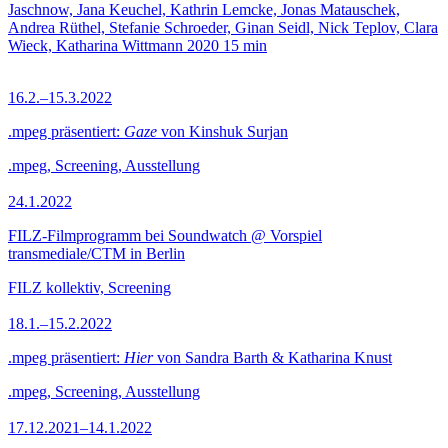
Jaschnow, Jana Keuchel, Kathrin Lemcke, Jonas Matauschek,
Andrea Rüthel, Stefanie Schroeder, Ginan Seidl, Nick Teplov, Clara
Wieck, Katharina Wittmann
2020
15 min
16.2.–15.3.2022
.mpeg präsentiert:
Gaze
von Kinshuk Surjan
.mpeg, Screening, Ausstellung
24.1.2022
FILZ-Filmprogramm bei Soundwatch @ Vorspiel
transmediale/CTM in Berlin
FILZ kollektiv, Screening
18.1.–15.2.2022
.mpeg präsentiert:
Hier
von Sandra Barth & Katharina Knust
.mpeg, Screening, Ausstellung
17.12.2021–14.1.2022