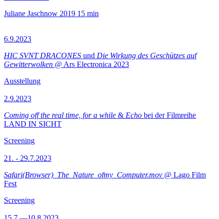
Juliane Jaschnow
2019
15 min
6.9.2023
HIC SVNT DRACONES
und
Die Wirkung des Geschützes auf
Gewitterwolken
@ Ars Electronica 2023
Ausstellung
2.9.2023
Coming off the real time, for a while
&
Echo
bei der Filmreihe
LAND IN SICHT
Screening
21. - 29.7.2023
Safari(Browser)_The_Nature_ofmy_Computer.mov
@ Lago Film
Fest
Screening
15.7.—10.8.2023