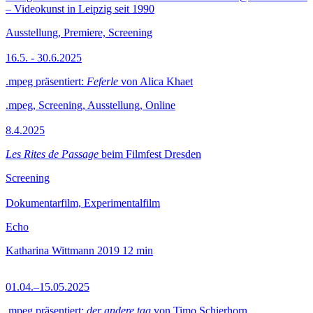
– Videokunst in Leipzig seit 1990
Ausstellung, Premiere, Screening
16.5. - 30.6.2025
.mpeg präsentiert:
Feferle
von Alica Khaet
.mpeg, Screening, Ausstellung, Online
8.4.2025
Les Rites de Passage
beim Filmfest Dresden
Screening
Dokumentarfilm, Experimentalfilm
Echo
Katharina Wittmann
2019
12 min
01.04.–15.05.2025
.mpeg präsentiert:
der andere tag
von Timo Schierhorn