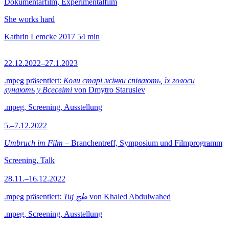
Dokumentarfilm, Experimentalfilm
She works hard
Kathrin Lemcke
2017
54 min
22.12.2022–27.1.2023
.mpeg präsentiert:
Коли старі жінки співають, їх голоси
лунають у Всесвіті
von Dmytro Starusiev
.mpeg, Screening, Ausstellung
5.–7.12.2022
Umbruch im Film
– Branchentreff, Symposium und Filmprogramm
Screening, Talk
28.11.–16.12.2022
.mpeg präsentiert:
Tuj طج
von Khaled Abdulwahed
.mpeg, Screening, Ausstellung