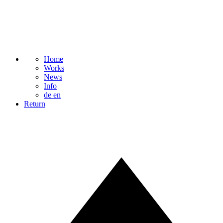
Home
Works
News
Info
de
en
Return