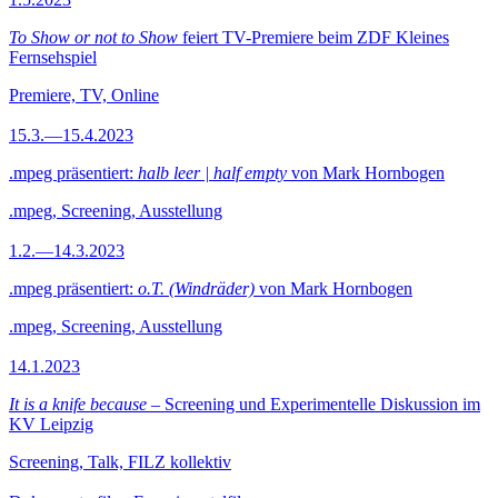
To Show or not to Show
feiert TV-Premiere beim ZDF Kleines
Fernsehspiel
Premiere, TV, Online
15.3.—15.4.2023
.mpeg präsentiert:
halb leer | half empty
von Mark Hornbogen
.mpeg, Screening, Ausstellung
1.2.—14.3.2023
.mpeg präsentiert:
o.T. (Windräder)
von Mark Hornbogen
.mpeg, Screening, Ausstellung
14.1.2023
It is a knife because
– Screening und Experimentelle Diskussion im
KV Leipzig
Screening, Talk, FILZ kollektiv