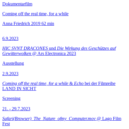
Dokumentarfilm
Coming off the real time, for a while
Anna Friedrich
2019
62 min
6.9.2023
HIC SVNT DRACONES
und
Die Wirkung des Geschützes auf
Gewitterwolken
@ Ars Electronica 2023
Ausstellung
2.9.2023
Coming off the real time, for a while
&
Echo
bei der Filmreihe
LAND IN SICHT
Screening
21. - 29.7.2023
Safari(Browser)_The_Nature_ofmy_Computer.mov
@ Lago Film
Fest