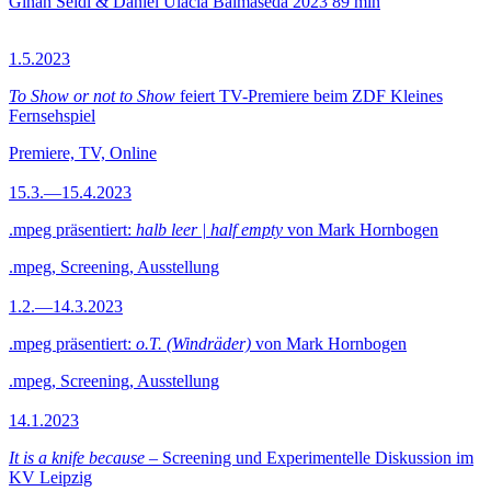
Ginan Seidl & Daniel Ulacia Balmaseda
2023
89 min
1.5.2023
To Show or not to Show
feiert TV-Premiere beim ZDF Kleines
Fernsehspiel
Premiere, TV, Online
15.3.—15.4.2023
.mpeg präsentiert:
halb leer | half empty
von Mark Hornbogen
.mpeg, Screening, Ausstellung
1.2.—14.3.2023
.mpeg präsentiert:
o.T. (Windräder)
von Mark Hornbogen
.mpeg, Screening, Ausstellung
14.1.2023
It is a knife because
– Screening und Experimentelle Diskussion im
KV Leipzig