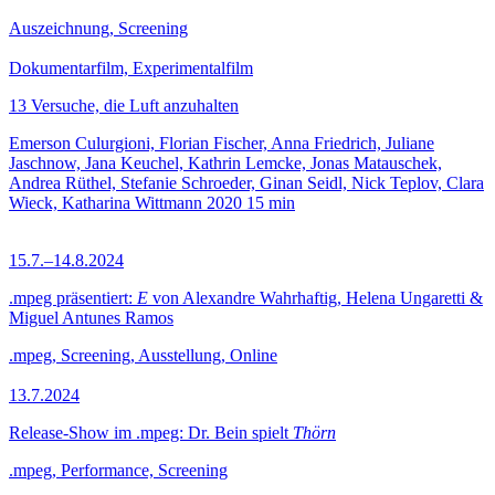
Auszeichnung, Screening
Dokumentarfilm, Experimentalfilm
13 Versuche, die Luft anzuhalten
Emerson Culurgioni, Florian Fischer, Anna Friedrich, Juliane
Jaschnow, Jana Keuchel, Kathrin Lemcke, Jonas Matauschek,
Andrea Rüthel, Stefanie Schroeder, Ginan Seidl, Nick Teplov, Clara
Wieck, Katharina Wittmann
2020
15 min
15.7.–14.8.2024
.mpeg präsentiert:
E
von Alexandre Wahrhaftig, Helena Ungaretti &
Miguel Antunes Ramos
.mpeg, Screening, Ausstellung, Online
13.7.2024
Release-Show im .mpeg: Dr. Bein spielt
Thörn
.mpeg, Performance, Screening