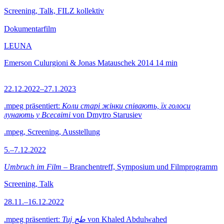
Screening, Talk, FILZ kollektiv
Dokumentarfilm
LEUNA
Emerson Culurgioni & Jonas Matauschek
2014
14 min
22.12.2022–27.1.2023
.mpeg präsentiert:
Коли старі жінки співають, їх голоси
лунають у Всесвіті
von Dmytro Starusiev
.mpeg, Screening, Ausstellung
5.–7.12.2022
Umbruch im Film
– Branchentreff, Symposium und Filmprogramm
Screening, Talk
28.11.–16.12.2022
.mpeg präsentiert:
Tuj طج
von Khaled Abdulwahed