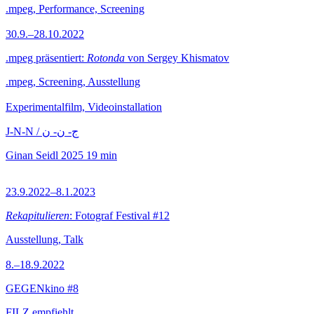
.mpeg, Performance, Screening
30.9.–28.10.2022
.mpeg präsentiert:
Rotonda
von Sergey Khismatov
.mpeg, Screening, Ausstellung
Experimentalfilm, Videoinstallation
J-N-N / ج- ن- ن
Ginan Seidl
2025
19 min
23.9.2022–8.1.2023
Rekapitulieren
: Fotograf Festival #12
Ausstellung, Talk
8.–18.9.2022
GEGENkino #8
FILZ empfiehlt