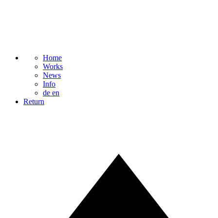
Home
Works
News
Info
de
en
Return