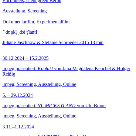
Encounters, silent green Berlin
Ausstellung, Screening
Dokumentarfilm, Experimentalfilm
[ˈdʊŋkl̩ ˌdɔi ʧlant]
Juliane Jaschnow & Stefanie Schroeder
2015
13 min
30.12.2024 – 15.2.2025
.mpeg präsentiert:
Kontakt
von Jana Magdalena Keuchel & Holger
Reißig
.mpeg, Screening, Ausstellung, Online
5. – 29.12.2024
.mpeg präsentiert:
ST. MICKEYLAND
von Ulu Braun
.mpeg, Screening, Ausstellung, Online
3.11.–1.12.2024