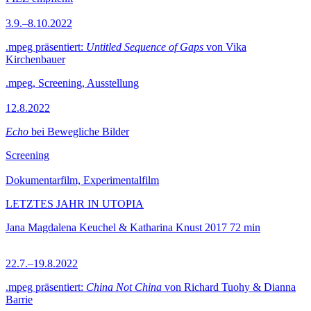
3.9.–8.10.2022
.mpeg präsentiert:
Untitled Sequence of Gaps
von Vika
Kirchenbauer
.mpeg, Screening, Ausstellung
12.8.2022
Echo
bei Bewegliche Bilder
Screening
Dokumentarfilm, Experimentalfilm
LETZTES JAHR IN UTOPIA
Jana Magdalena Keuchel & Katharina Knust
2017
72 min
22.7.–19.8.2022
.mpeg präsentiert:
China Not China
von Richard Tuohy & Dianna
Barrie