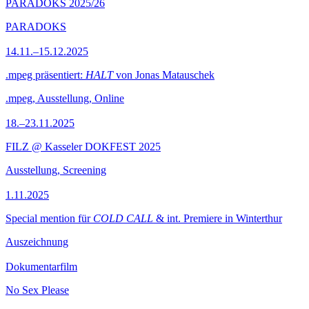
PARADOKS 2025/26
PARADOKS
14.11.–15.12.2025
.mpeg präsentiert:
HALT
von Jonas Matauschek
.mpeg, Ausstellung, Online
18.–23.11.2025
FILZ @ Kasseler DOKFEST 2025
Ausstellung, Screening
1.11.2025
Special mention für
COLD CALL
& int. Premiere in Winterthur
Auszeichnung
Dokumentarfilm
No Sex Please