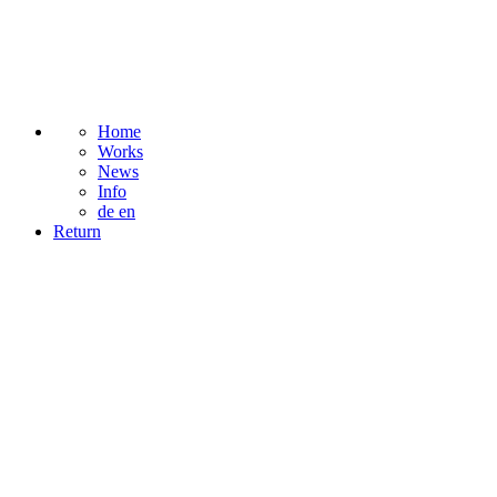
Home
Works
News
Info
de
en
Return