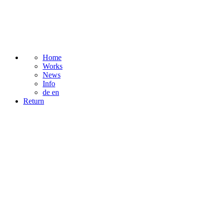
Home
Works
News
Info
de
en
Return