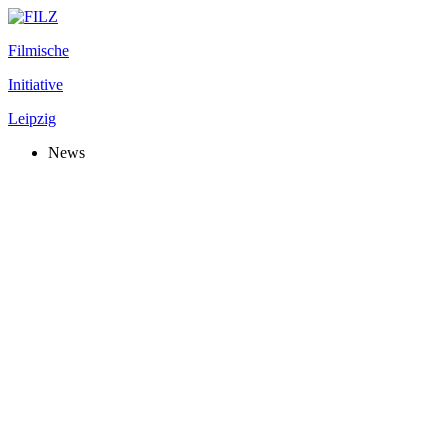
Filmische
Initiative
Leipzig
News