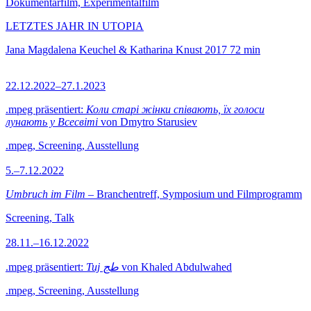
Dokumentarfilm, Experimentalfilm
LETZTES JAHR IN UTOPIA
Jana Magdalena Keuchel & Katharina Knust
2017
72 min
22.12.2022–27.1.2023
.mpeg präsentiert:
Коли старі жінки співають, їх голоси
лунають у Всесвіті
von Dmytro Starusiev
.mpeg, Screening, Ausstellung
5.–7.12.2022
Umbruch im Film
– Branchentreff, Symposium und Filmprogramm
Screening, Talk
28.11.–16.12.2022
.mpeg präsentiert:
Tuj طج
von Khaled Abdulwahed
.mpeg, Screening, Ausstellung