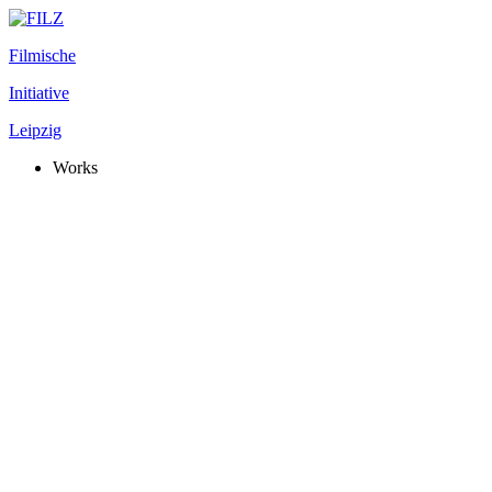
Filmische
Initiative
Leipzig
Works