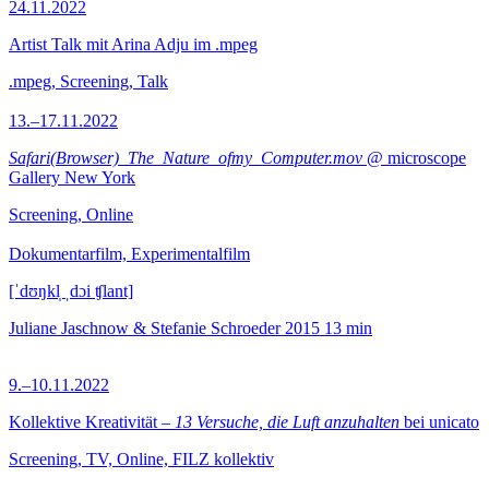
24.11.2022
Artist Talk mit Arina Adju im .mpeg
.mpeg, Screening, Talk
13.–17.11.2022
Safari(Browser)_The_Nature_ofmy_Computer.mov
@ microscope
Gallery New York
Screening, Online
Dokumentarfilm, Experimentalfilm
[ˈdʊŋkl̩ ˌdɔi ʧlant]
Juliane Jaschnow & Stefanie Schroeder
2015
13 min
9.–10.11.2022
Kollektive Kreativität –
13 Versuche, die Luft anzuhalten
bei unicato
Screening, TV, Online, FILZ kollektiv