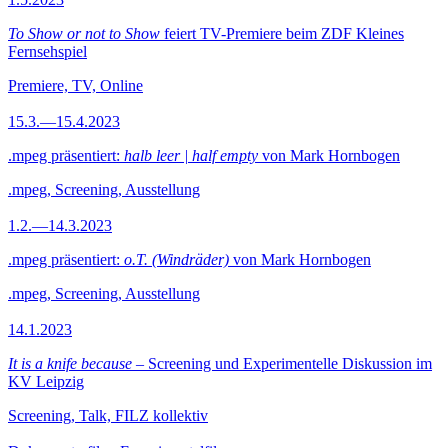
To Show or not to Show
feiert TV-Premiere beim ZDF Kleines
Fernsehspiel
Premiere, TV, Online
15.3.—15.4.2023
.mpeg präsentiert:
halb leer | half empty
von Mark Hornbogen
.mpeg, Screening, Ausstellung
1.2.—14.3.2023
.mpeg präsentiert:
o.T. (Windräder)
von Mark Hornbogen
.mpeg, Screening, Ausstellung
14.1.2023
It is a knife because
– Screening und Experimentelle Diskussion im
KV Leipzig
Screening, Talk, FILZ kollektiv