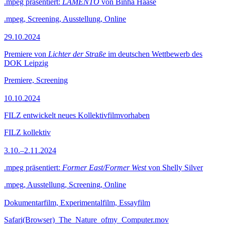
.mpeg präsentiert:
LAMENTO
von Binha Haase
.mpeg, Screening, Ausstellung, Online
29.10.2024
Premiere von
Lichter der Straße
im deutschen Wettbewerb des
DOK Leipzig
Premiere, Screening
10.10.2024
FILZ entwickelt neues Kollektivfilmvorhaben
FILZ kollektiv
3.10.–2.11.2024
.mpeg präsentiert:
Former East/Former West
von Shelly Silver
.mpeg, Ausstellung, Screening, Online
Dokumentarfilm, Experimentalfilm, Essayfilm
Safari(Browser)_The_Nature_ofmy_Computer.mov