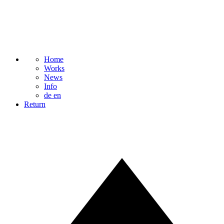
Home
Works
News
Info
de
en
Return