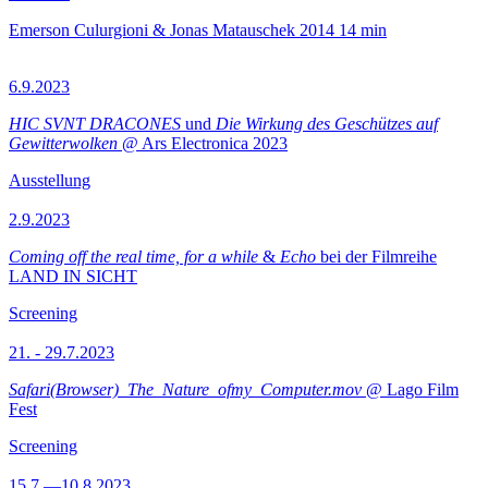
Emerson Culurgioni & Jonas Matauschek
2014
14 min
6.9.2023
HIC SVNT DRACONES
und
Die Wirkung des Geschützes auf
Gewitterwolken
@ Ars Electronica 2023
Ausstellung
2.9.2023
Coming off the real time, for a while
&
Echo
bei der Filmreihe
LAND IN SICHT
Screening
21. - 29.7.2023
Safari(Browser)_The_Nature_ofmy_Computer.mov
@ Lago Film
Fest
Screening
15.7.—10.8.2023