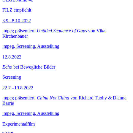
FILZ empfiehlt
3.9.–8.10.2022
.mpeg präsentiert:
Untitled Sequence of Gaps
von Vika
Kirchenbauer
.mpeg, Screening, Ausstellung
12.8.2022
Echo
bei Bewegliche Bilder
Screening
22.7.–19.8.2022
.mpeg präsentiert:
China Not China
von Richard Tuohy & Dianna
Barrie
.mpeg, Screening, Ausstellung
Experimentalfilm