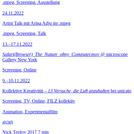
.mpeg, Screening, Ausstellung
24.11.2022
Artist Talk mit Arina Adju im .mpeg
.mpeg, Screening, Talk
13.–17.11.2022
Safari(Browser)_The_Nature_ofmy_Computer.mov
@ microscope
Gallery New York
Screening, Online
9.–10.11.2022
Kollektive Kreativität –
13 Versuche, die Luft anzuhalten
bei unicato
Screening, TV, Online, FILZ kollektiv
Animation, Experimentalfilm
a|c|g|t
Nick Teplov
2017
7 min