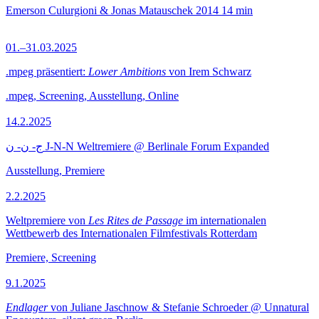
Emerson Culurgioni & Jonas Matauschek
2014
14 min
01.–31.03.2025
.mpeg präsentiert:
Lower Ambitions
von Irem Schwarz
.mpeg, Screening, Ausstellung, Online
14.2.2025
ج- ن- ن J-N-N Weltremiere @ Berlinale Forum Expanded
Ausstellung, Premiere
2.2.2025
Weltpremiere von
Les Rites de Passage
im internationalen
Wettbewerb des Internationalen Filmfestivals Rotterdam
Premiere, Screening
9.1.2025
Endlager
von Juliane Jaschnow & Stefanie Schroeder @ Unnatural