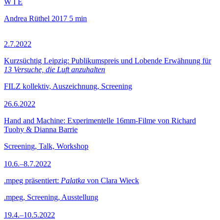
W I E
Andrea Rüthel
2017
5 min
2.7.2022
Kurzsüchtig Leipzig: Publikumspreis und Lobende Erwähnung für
13 Versuche, die Luft anzuhalten
FILZ kollektiv, Auszeichnung, Screening
26.6.2022
Hand and Machine: Experimentelle 16mm-Filme von Richard
Tuohy & Dianna Barrie
Screening, Talk, Workshop
10.6.–8.7.2022
.mpeg präsentiert:
Palatka
von Clara Wieck
.mpeg, Screening, Ausstellung
19.4.–10.5.2022