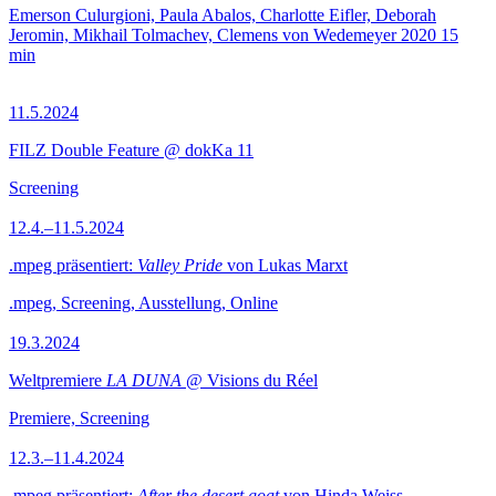
Emerson Culurgioni, Paula Abalos, Charlotte Eifler, Deborah
Jeromin, Mikhail Tolmachev, Clemens von Wedemeyer
2020
15
min
11.5.2024
FILZ Double Feature @ dokKa 11
Screening
12.4.–11.5.2024
.mpeg präsentiert:
Valley Pride
von Lukas Marxt
.mpeg, Screening, Ausstellung, Online
19.3.2024
Weltpremiere
LA DUNA
@ Visions du Réel
Premiere, Screening
12.3.–11.4.2024
.mpeg präsentiert:
After the desert goat
von Hinda Weiss