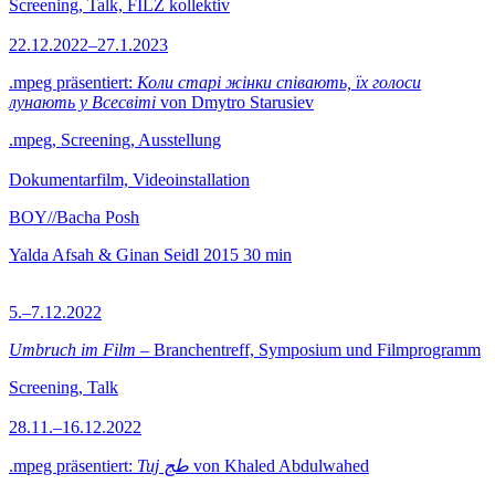
Screening, Talk, FILZ kollektiv
22.12.2022–27.1.2023
.mpeg präsentiert:
Коли старі жінки співають, їх голоси
лунають у Всесвіті
von Dmytro Starusiev
.mpeg, Screening, Ausstellung
Dokumentarfilm, Videoinstallation
BOY//Bacha Posh
Yalda Afsah & Ginan Seidl
2015
30 min
5.–7.12.2022
Umbruch im Film
– Branchentreff, Symposium und Filmprogramm
Screening, Talk
28.11.–16.12.2022
.mpeg präsentiert:
Tuj طج
von Khaled Abdulwahed