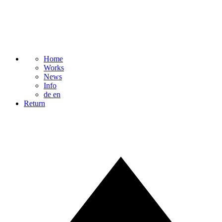
Home
Works
News
Info
de
en
Return