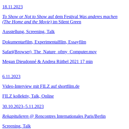
18.11.2023
To Show or Not to Show
auf dem Festival
Was anderes machen
(The Home and the Movie)
im Silent Green
Ausstellung, Screening, Talk
Dokumentarfilm, Experimentalfilm, Essayfilm
Safari(Browser)_The_Nature_ofmy_Computer.mov
Megan Dieudonné & Andrea Rüthel
2021
17 min
6.11.2023
Video-Interview mit FILZ auf shortfilm.de
FILZ kollektiv, Talk, Online
30.10.2023–5.11.2023
Rekapitulieren
@ Rencontres Internationales Paris/Berlin
Screening, Talk