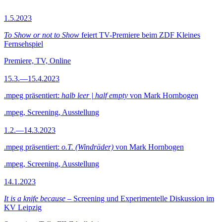
1.5.2023
To Show or not to Show
feiert TV-Premiere beim ZDF Kleines
Fernsehspiel
Premiere, TV, Online
15.3.—15.4.2023
.mpeg präsentiert:
halb leer | half empty
von Mark Hornbogen
.mpeg, Screening, Ausstellung
1.2.—14.3.2023
.mpeg präsentiert:
o.T. (Windräder)
von Mark Hornbogen
.mpeg, Screening, Ausstellung
14.1.2023
It is a knife because
– Screening und Experimentelle Diskussion im
KV Leipzig