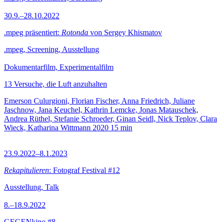
30.9.–28.10.2022
.mpeg präsentiert:
Rotonda
von Sergey Khismatov
.mpeg, Screening, Ausstellung
Dokumentarfilm, Experimentalfilm
13 Versuche, die Luft anzuhalten
Emerson Culurgioni, Florian Fischer, Anna Friedrich, Juliane
Jaschnow, Jana Keuchel, Kathrin Lemcke, Jonas Matauschek,
Andrea Rüthel, Stefanie Schroeder, Ginan Seidl, Nick Teplov, Clara
Wieck, Katharina Wittmann
2020
15 min
23.9.2022–8.1.2023
Rekapitulieren
: Fotograf Festival #12
Ausstellung, Talk
8.–18.9.2022
GEGENkino #8