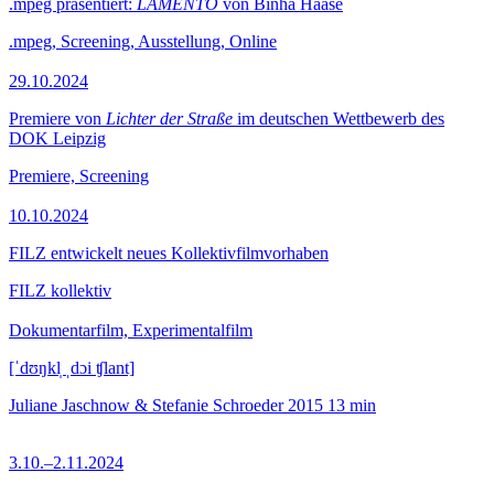
.mpeg präsentiert:
LAMENTO
von Binha Haase
.mpeg, Screening, Ausstellung, Online
29.10.2024
Premiere von
Lichter der Straße
im deutschen Wettbewerb des
DOK Leipzig
Premiere, Screening
10.10.2024
FILZ entwickelt neues Kollektivfilmvorhaben
FILZ kollektiv
Dokumentarfilm, Experimentalfilm
[ˈdʊŋkl̩ ˌdɔi ʧlant]
Juliane Jaschnow & Stefanie Schroeder
2015
13 min
3.10.–2.11.2024