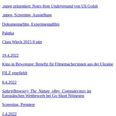
.mpeg präsentiert:
Notes from Underground
von Uli Golub
.mpeg, Screening, Ausstellung
Dokumentarfilm, Experimentalfilm
Palatka
Clara Wieck
2015
8 min
19.4.2022
Kino in Bewegung: Benefiz für Filmemacher:innen aus der Ukraine
FILZ empfiehlt
8.4.2022
Safari(Browser)_The_Nature_ofmy_Computer.mov
im
Europäischen Wettbewerb bei Go Short Nijmegen
Screening, Premiere
1.4.2022