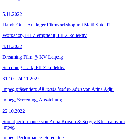
5.11.2022
Hands On – Analoger Filmworkshop mit Matti Sutcliff
Workshop, FILZ empfiehlt, FILZ kollektiv
4.11.2022
Dreaming Film @ KV Leipzig
Screening, Talk, FILZ kollektiv
31.10.–24.11.2022
.mpeg präsentiert:
All roads lead to Afrin
von Arina Adju
.mpeg, Screening, Ausstellung
22.10.2022
Soundperformance von Anna Korsun & Sergey Khismatov im
.mpeg
.mpeg, Performance, Screening