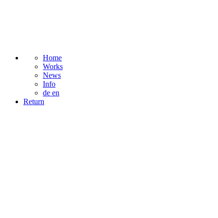
Home
Works
News
Info
de
en
Return