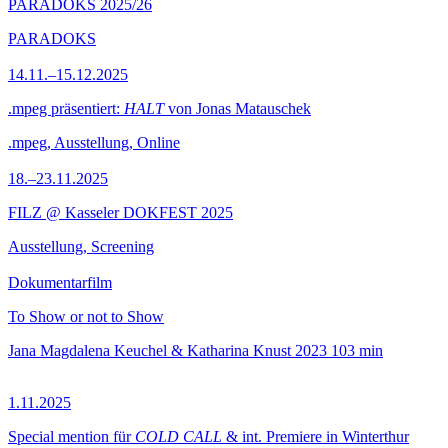
PARADOKS 2025/26
PARADOKS
14.11.–15.12.2025
.mpeg präsentiert:
HALT
von Jonas Matauschek
.mpeg, Ausstellung, Online
18.–23.11.2025
FILZ @ Kasseler DOKFEST 2025
Ausstellung, Screening
Dokumentarfilm
To Show or not to Show
Jana Magdalena Keuchel & Katharina Knust
2023
103 min
1.11.2025
Special mention für
COLD CALL
& int. Premiere in Winterthur