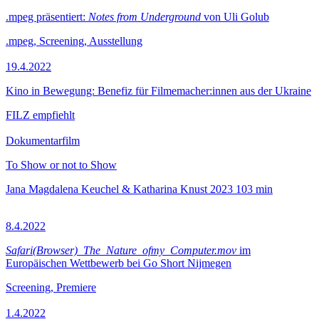
.mpeg präsentiert:
Notes from Underground
von Uli Golub
.mpeg, Screening, Ausstellung
19.4.2022
Kino in Bewegung: Benefiz für Filmemacher:innen aus der Ukraine
FILZ empfiehlt
Dokumentarfilm
To Show or not to Show
Jana Magdalena Keuchel & Katharina Knust
2023
103 min
8.4.2022
Safari(Browser)_The_Nature_ofmy_Computer.mov
im
Europäischen Wettbewerb bei Go Short Nijmegen
Screening, Premiere
1.4.2022