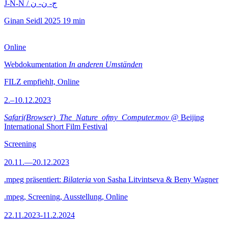
J-N-N / ج- ن- ن
Ginan Seidl
2025
19 min
Online
Webdokumentation
In anderen Umständen
FILZ empfiehlt, Online
2.–10.12.2023
Safari(Browser)_The_Nature_ofmy_Computer.mov
@ Beijing
International Short Film Festival
Screening
20.11.—20.12.2023
.mpeg präsentiert:
Bilateria
von Sasha Litvintseva & Beny Wagner
.mpeg, Screening, Ausstellung, Online
22.11.2023-11.2.2024