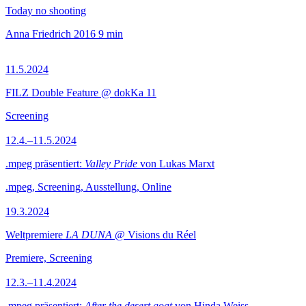
Today no shooting
Anna Friedrich
2016
9 min
11.5.2024
FILZ Double Feature @ dokKa 11
Screening
12.4.–11.5.2024
.mpeg präsentiert:
Valley Pride
von Lukas Marxt
.mpeg, Screening, Ausstellung, Online
19.3.2024
Weltpremiere
LA DUNA
@ Visions du Réel
Premiere, Screening
12.3.–11.4.2024
.mpeg präsentiert:
After the desert goat
von Hinda Weiss