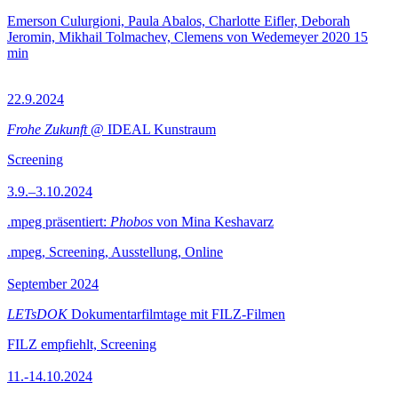
Emerson Culurgioni, Paula Abalos, Charlotte Eifler, Deborah
Jeromin, Mikhail Tolmachev, Clemens von Wedemeyer
2020
15
min
22.9.2024
Frohe Zukunft
@ IDEAL Kunstraum
Screening
3.9.–3.10.2024
.mpeg präsentiert:
Phobos
von Mina Keshavarz
.mpeg, Screening, Ausstellung, Online
September 2024
LETsDOK
Dokumentarfilmtage mit FILZ-Filmen
FILZ empfiehlt, Screening
11.-14.10.2024