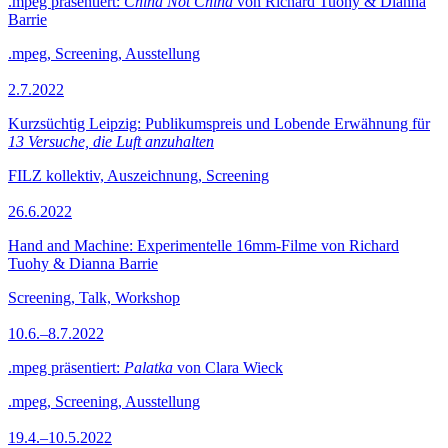
.mpeg präsentiert:
China Not China
von Richard Tuohy & Dianna
Barrie
.mpeg, Screening, Ausstellung
2.7.2022
Kurzsüchtig Leipzig: Publikumspreis und Lobende Erwähnung für
13 Versuche, die Luft anzuhalten
FILZ kollektiv, Auszeichnung, Screening
26.6.2022
Hand and Machine: Experimentelle 16mm-Filme von Richard
Tuohy & Dianna Barrie
Screening, Talk, Workshop
10.6.–8.7.2022
.mpeg präsentiert:
Palatka
von Clara Wieck
.mpeg, Screening, Ausstellung
19.4.–10.5.2022