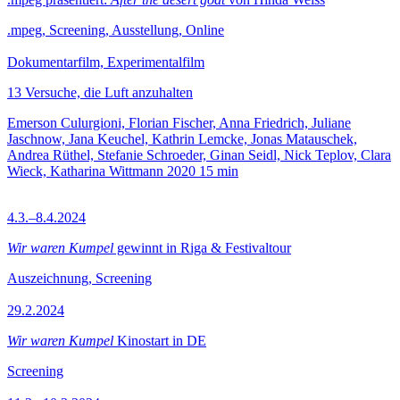
.mpeg, Screening, Ausstellung, Online
Dokumentarfilm, Experimentalfilm
13 Versuche, die Luft anzuhalten
Emerson Culurgioni, Florian Fischer, Anna Friedrich, Juliane
Jaschnow, Jana Keuchel, Kathrin Lemcke, Jonas Matauschek,
Andrea Rüthel, Stefanie Schroeder, Ginan Seidl, Nick Teplov, Clara
Wieck, Katharina Wittmann
2020
15 min
4.3.–8.4.2024
Wir waren Kumpel
gewinnt in Riga & Festivaltour
Auszeichnung, Screening
29.2.2024
Wir waren Kumpel
Kinostart in DE
Screening