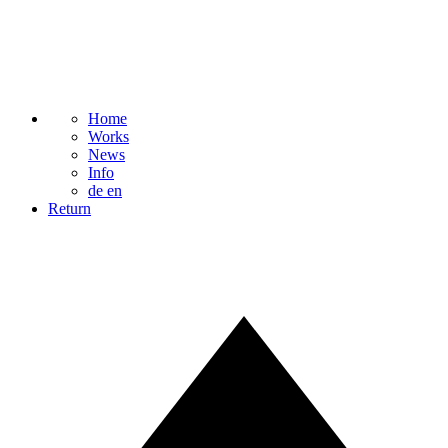
Home
Works
News
Info
de
en
Return