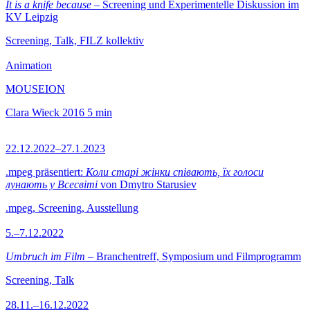
It is a knife because
– Screening und Experimentelle Diskussion im
KV Leipzig
Screening, Talk, FILZ kollektiv
Animation
MOUSEION
Clara Wieck
2016
5 min
22.12.2022–27.1.2023
.mpeg präsentiert:
Коли старі жінки співають, їх голоси
лунають у Всесвіті
von Dmytro Starusiev
.mpeg, Screening, Ausstellung
5.–7.12.2022
Umbruch im Film
– Branchentreff, Symposium und Filmprogramm
Screening, Talk
28.11.–16.12.2022