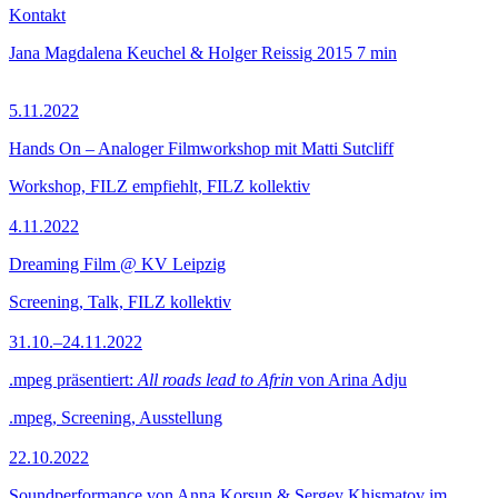
Kontakt
Jana Magdalena Keuchel & Holger Reissig
2015
7 min
5.11.2022
Hands On – Analoger Filmworkshop mit Matti Sutcliff
Workshop, FILZ empfiehlt, FILZ kollektiv
4.11.2022
Dreaming Film @ KV Leipzig
Screening, Talk, FILZ kollektiv
31.10.–24.11.2022
.mpeg präsentiert:
All roads lead to Afrin
von Arina Adju
.mpeg, Screening, Ausstellung
22.10.2022
Soundperformance von Anna Korsun & Sergey Khismatov im