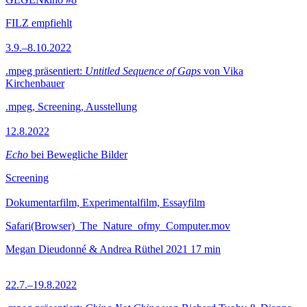
FILZ empfiehlt
3.9.–8.10.2022
.mpeg präsentiert:
Untitled Sequence of Gaps
von Vika
Kirchenbauer
.mpeg, Screening, Ausstellung
12.8.2022
Echo
bei Bewegliche Bilder
Screening
Dokumentarfilm, Experimentalfilm, Essayfilm
Safari(Browser)_The_Nature_ofmy_Computer.mov
Megan Dieudonné & Andrea Rüthel
2021
17 min
22.7.–19.8.2022