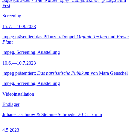
Safari(Browser)_The_Nature_ofmy_Computer.mov
@ Lago Film
Fest
Screening
15.7.—10.8.2023
.mpeg präsentiert das Pflanzen-Doppel
Organic Techno
und
Power
Plant
.mpeg, Screening, Ausstellung
10.6.—10.7.2023
.mpeg präsentiert:
Das narzisstische Publikum
von Mara Genschel
.mpeg, Screening, Ausstellung
Videoinstallation
Endlager
Juliane Jaschnow & Stefanie Schroeder
2015
17 min
4.5.2023