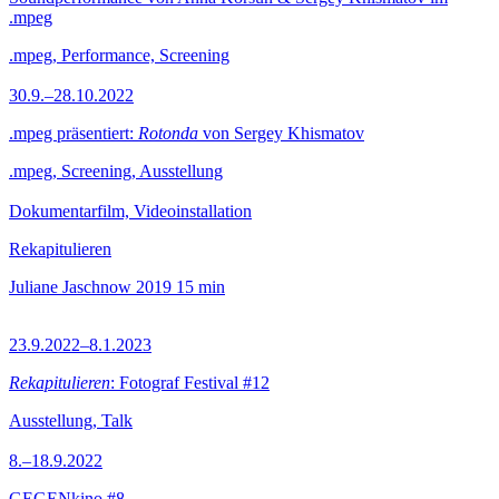
.mpeg
.mpeg, Performance, Screening
30.9.–28.10.2022
.mpeg präsentiert:
Rotonda
von Sergey Khismatov
.mpeg, Screening, Ausstellung
Dokumentarfilm, Videoinstallation
Rekapitulieren
Juliane Jaschnow
2019
15 min
23.9.2022–8.1.2023
Rekapitulieren
: Fotograf Festival #12
Ausstellung, Talk
8.–18.9.2022
GEGENkino #8