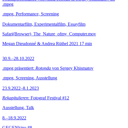
.mpeg
.mpeg, Performance, Screening
Dokumentarfilm, Experimentalfilm, Essayfilm
Safari(Browser)_The_Nature_ofmy_Computer.mov
Megan Dieudonné & Andrea Rüthel
2021
17 min
30.9.–28.10.2022
.mpeg präsentiert:
Rotonda
von Sergey Khismatov
.mpeg, Screening, Ausstellung
23.9.2022–8.1.2023
Rekapitulieren
: Fotograf Festival #12
Ausstellung, Talk
8.–18.9.2022
GEGENkino #8