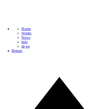
Home
Works
News
Info
de
en
Return