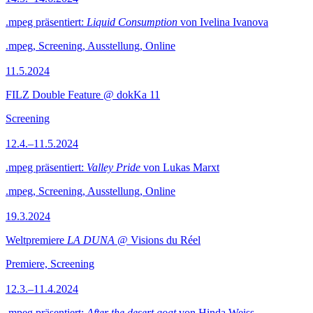
.mpeg präsentiert:
Liquid Consumption
von Ivelina Ivanova
.mpeg, Screening, Ausstellung, Online
11.5.2024
FILZ Double Feature @ dokKa 11
Screening
12.4.–11.5.2024
.mpeg präsentiert:
Valley Pride
von Lukas Marxt
.mpeg, Screening, Ausstellung, Online
19.3.2024
Weltpremiere
LA DUNA
@ Visions du Réel
Premiere, Screening
12.3.–11.4.2024
.mpeg präsentiert:
After the desert goat
von Hinda Weiss