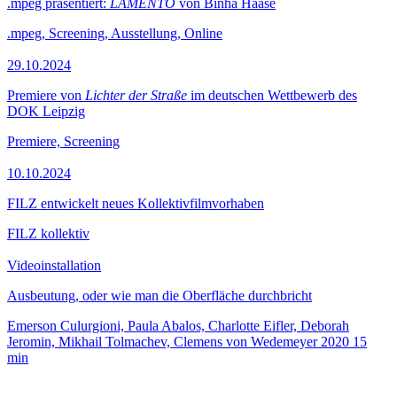
.mpeg präsentiert:
LAMENTO
von Binha Haase
.mpeg, Screening, Ausstellung, Online
29.10.2024
Premiere von
Lichter der Straße
im deutschen Wettbewerb des
DOK Leipzig
Premiere, Screening
10.10.2024
FILZ entwickelt neues Kollektivfilmvorhaben
FILZ kollektiv
Videoinstallation
Ausbeutung, oder wie man die Oberfläche durchbricht
Emerson Culurgioni, Paula Abalos, Charlotte Eifler, Deborah
Jeromin, Mikhail Tolmachev, Clemens von Wedemeyer
2020
15
min