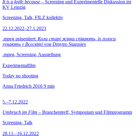
It is a knife because
– Screening und Experimentelle Diskussion im
KV Leipzig
Screening, Talk, FILZ kollektiv
22.12.2022–27.1.2023
.mpeg präsentiert:
Коли старі жінки співають, їх голоси
лунають у Всесвіті
von Dmytro Starusiev
.mpeg, Screening, Ausstellung
Experimentalfilm
Today no shooting
Anna Friedrich
2016
9 min
5.–7.12.2022
Umbruch im Film
– Branchentreff, Symposium und Filmprogramm
Screening, Talk
28.11.–16.12.2022