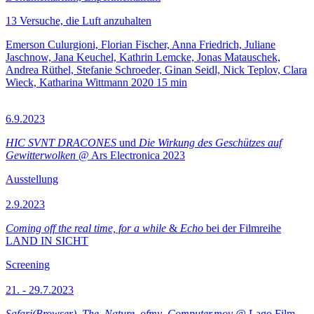
13 Versuche, die Luft anzuhalten
Emerson Culurgioni, Florian Fischer, Anna Friedrich, Juliane
Jaschnow, Jana Keuchel, Kathrin Lemcke, Jonas Matauschek,
Andrea Rüthel, Stefanie Schroeder, Ginan Seidl, Nick Teplov, Clara
Wieck, Katharina Wittmann
2020
15 min
6.9.2023
HIC SVNT DRACONES
und
Die Wirkung des Geschützes auf
Gewitterwolken
@ Ars Electronica 2023
Ausstellung
2.9.2023
Coming off the real time, for a while
&
Echo
bei der Filmreihe
LAND IN SICHT
Screening
21. - 29.7.2023
Safari(Browser)_The_Nature_ofmy_Computer.mov
@ Lago Film