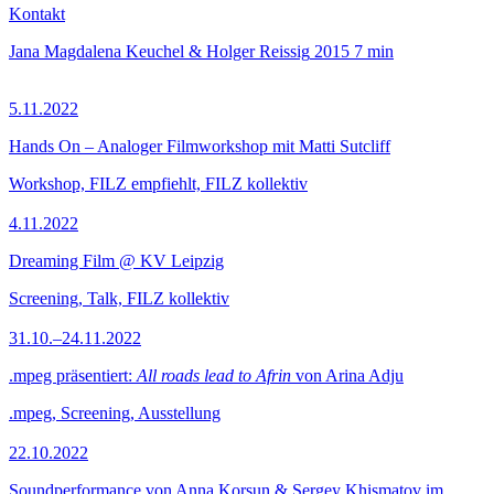
Kontakt
Jana Magdalena Keuchel & Holger Reissig
2015
7 min
5.11.2022
Hands On – Analoger Filmworkshop mit Matti Sutcliff
Workshop, FILZ empfiehlt, FILZ kollektiv
4.11.2022
Dreaming Film @ KV Leipzig
Screening, Talk, FILZ kollektiv
31.10.–24.11.2022
.mpeg präsentiert:
All roads lead to Afrin
von Arina Adju
.mpeg, Screening, Ausstellung
22.10.2022
Soundperformance von Anna Korsun & Sergey Khismatov im