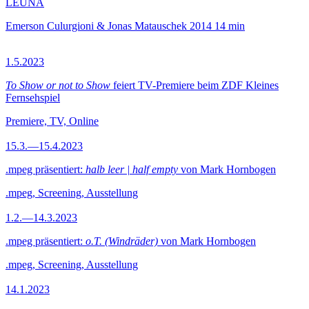
LEUNA
Emerson Culurgioni & Jonas Matauschek
2014
14 min
1.5.2023
To Show or not to Show
feiert TV-Premiere beim ZDF Kleines
Fernsehspiel
Premiere, TV, Online
15.3.—15.4.2023
.mpeg präsentiert:
halb leer | half empty
von Mark Hornbogen
.mpeg, Screening, Ausstellung
1.2.—14.3.2023
.mpeg präsentiert:
o.T. (Windräder)
von Mark Hornbogen
.mpeg, Screening, Ausstellung
14.1.2023