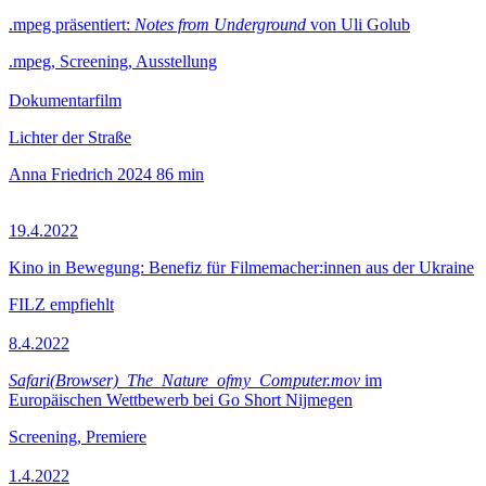
.mpeg präsentiert:
Notes from Underground
von Uli Golub
.mpeg, Screening, Ausstellung
Dokumentarfilm
Lichter der Straße
Anna Friedrich
2024
86 min
19.4.2022
Kino in Bewegung: Benefiz für Filmemacher:innen aus der Ukraine
FILZ empfiehlt
8.4.2022
Safari(Browser)_The_Nature_ofmy_Computer.mov
im
Europäischen Wettbewerb bei Go Short Nijmegen
Screening, Premiere
1.4.2022