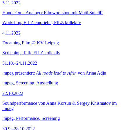
5.11.2022
Hands On – Analoger Filmworkshop mit Matti Sutcliff
Workshop, FILZ empfiehlt, FILZ kollektiv
4.11.2022
Dreaming Film @ KV Leipzig
Screening, Talk, FILZ kollektiv
31.10.–24.11.2022
.mpeg präsentiert:
All roads lead to Afrin
von Arina Adju
.mpeg, Screening, Ausstellung
22.10.2022
Soundperformance von Anna Korsun & Sergey Khismatov im
.mpeg
.mpeg, Performance, Screening
30.9.–28.10.2022