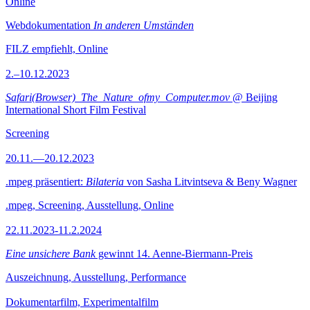
Online
Webdokumentation
In anderen Umständen
FILZ empfiehlt, Online
2.–10.12.2023
Safari(Browser)_The_Nature_ofmy_Computer.mov
@ Beijing
International Short Film Festival
Screening
20.11.—20.12.2023
.mpeg präsentiert:
Bilateria
von Sasha Litvintseva & Beny Wagner
.mpeg, Screening, Ausstellung, Online
22.11.2023-11.2.2024
Eine unsichere Bank
gewinnt 14. Aenne-Biermann-Preis
Auszeichnung, Ausstellung, Performance
Dokumentarfilm, Experimentalfilm