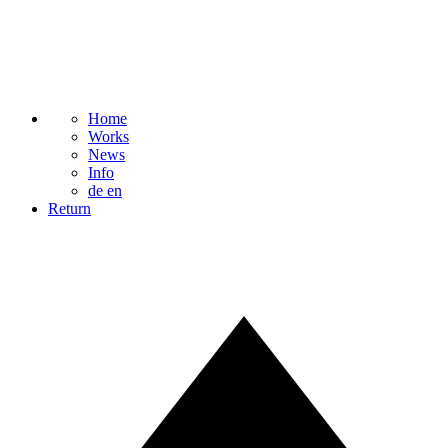
Home
Works
News
Info
de
en
Return