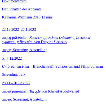
Dokumentarfilm
Der Schatten der Apparate
Katharina Wittmann
2016
13 min
22.12.2022–27.1.2023
.mpeg präsentiert:
Коли старі жінки співають, їх голоси
лунають у Всесвіті
von Dmytro Starusiev
.mpeg, Screening, Ausstellung
5.–7.12.2022
Umbruch im Film
– Branchentreff, Symposium und Filmprogramm
Screening, Talk
28.11.–16.12.2022
.mpeg präsentiert:
Tuj طج
von Khaled Abdulwahed
.mpeg, Screening, Ausstellung