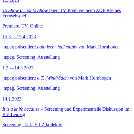
1.5.2023
To Show or not to Show
feiert TV-Premiere beim ZDF Kleines
Fernsehspiel
Premiere, TV, Online
15.3.—15.4.2023
.mpeg präsentiert:
halb leer | half empty
von Mark Hornbogen
.mpeg, Screening, Ausstellung
1.2.—14.3.2023
.mpeg präsentiert:
o.T. (Windräder)
von Mark Hornbogen
.mpeg, Screening, Ausstellung
14.1.2023
It is a knife because
– Screening und Experimentelle Diskussion im
KV Leipzig
Screening, Talk, FILZ kollektiv