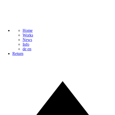
Home
Works
News
Info
de
en
Return