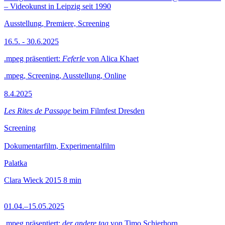
– Videokunst in Leipzig seit 1990
Ausstellung, Premiere, Screening
16.5. - 30.6.2025
.mpeg präsentiert:
Feferle
von Alica Khaet
.mpeg, Screening, Ausstellung, Online
8.4.2025
Les Rites de Passage
beim Filmfest Dresden
Screening
Dokumentarfilm, Experimentalfilm
Palatka
Clara Wieck
2015
8 min
01.04.–15.05.2025
.mpeg präsentiert:
der andere tag
von Timo Schierhorn