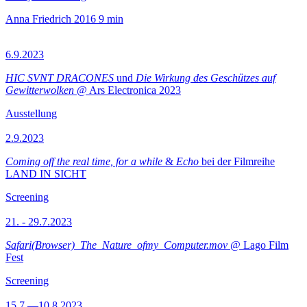
Anna Friedrich
2016
9 min
6.9.2023
HIC SVNT DRACONES
und
Die Wirkung des Geschützes auf
Gewitterwolken
@ Ars Electronica 2023
Ausstellung
2.9.2023
Coming off the real time, for a while
&
Echo
bei der Filmreihe
LAND IN SICHT
Screening
21. - 29.7.2023
Safari(Browser)_The_Nature_ofmy_Computer.mov
@ Lago Film
Fest
Screening
15.7.—10.8.2023