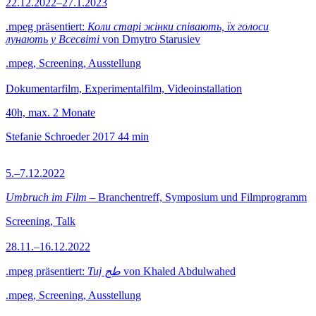
22.12.2022–27.1.2023
.mpeg präsentiert:
Коли старі жінки співають, їх голоси
лунають у Всесвіті
von Dmytro Starusiev
.mpeg, Screening, Ausstellung
Dokumentarfilm, Experimentalfilm, Videoinstallation
40h, max. 2 Monate
Stefanie Schroeder
2017
44 min
5.–7.12.2022
Umbruch im Film
– Branchentreff, Symposium und Filmprogramm
Screening, Talk
28.11.–16.12.2022
.mpeg präsentiert:
Tuj طج
von Khaled Abdulwahed
.mpeg, Screening, Ausstellung