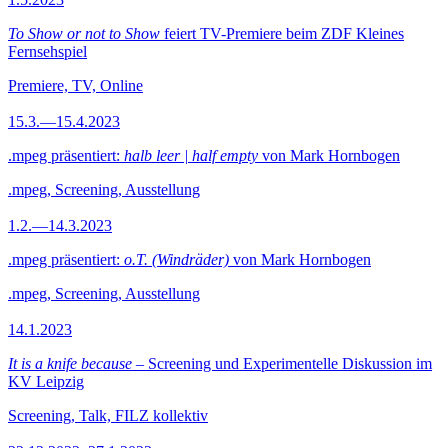
To Show or not to Show
feiert TV-Premiere beim ZDF Kleines
Fernsehspiel
Premiere, TV, Online
15.3.—15.4.2023
.mpeg präsentiert:
halb leer | half empty
von Mark Hornbogen
.mpeg, Screening, Ausstellung
1.2.—14.3.2023
.mpeg präsentiert:
o.T. (Windräder)
von Mark Hornbogen
.mpeg, Screening, Ausstellung
14.1.2023
It is a knife because
– Screening und Experimentelle Diskussion im
KV Leipzig
Screening, Talk, FILZ kollektiv