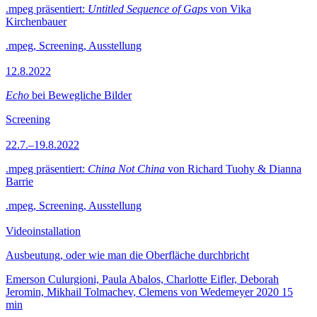
.mpeg präsentiert:
Untitled Sequence of Gaps
von Vika
Kirchenbauer
.mpeg, Screening, Ausstellung
12.8.2022
Echo
bei Bewegliche Bilder
Screening
22.7.–19.8.2022
.mpeg präsentiert:
China Not China
von Richard Tuohy & Dianna
Barrie
.mpeg, Screening, Ausstellung
Videoinstallation
Ausbeutung, oder wie man die Oberfläche durchbricht
Emerson Culurgioni, Paula Abalos, Charlotte Eifler, Deborah
Jeromin, Mikhail Tolmachev, Clemens von Wedemeyer
2020
15
min