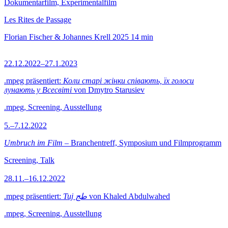
Dokumentarfilm, Experimentalfilm
Les Rites de Passage
Florian Fischer & Johannes Krell
2025
14 min
22.12.2022–27.1.2023
.mpeg präsentiert:
Коли старі жінки співають, їх голоси
лунають у Всесвіті
von Dmytro Starusiev
.mpeg, Screening, Ausstellung
5.–7.12.2022
Umbruch im Film
– Branchentreff, Symposium und Filmprogramm
Screening, Talk
28.11.–16.12.2022
.mpeg präsentiert:
Tuj طج
von Khaled Abdulwahed
.mpeg, Screening, Ausstellung