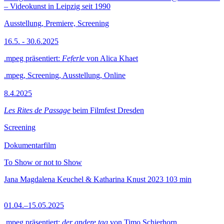
– Videokunst in Leipzig seit 1990
Ausstellung, Premiere, Screening
16.5. - 30.6.2025
.mpeg präsentiert:
Feferle
von Alica Khaet
.mpeg, Screening, Ausstellung, Online
8.4.2025
Les Rites de Passage
beim Filmfest Dresden
Screening
Dokumentarfilm
To Show or not to Show
Jana Magdalena Keuchel & Katharina Knust
2023
103 min
01.04.–15.05.2025
.mpeg präsentiert:
der andere tag
von Timo Schierhorn