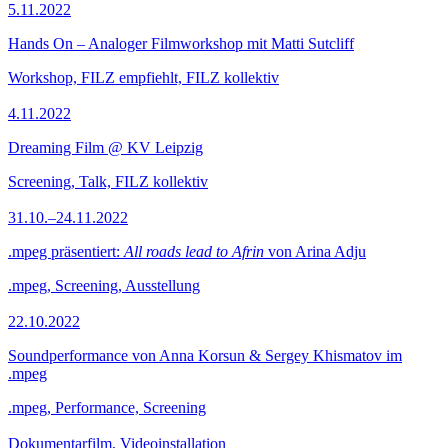
5.11.2022
Hands On – Analoger Filmworkshop mit Matti Sutcliff
Workshop, FILZ empfiehlt, FILZ kollektiv
4.11.2022
Dreaming Film @ KV Leipzig
Screening, Talk, FILZ kollektiv
31.10.–24.11.2022
.mpeg präsentiert:
All roads lead to Afrin
von Arina Adju
.mpeg, Screening, Ausstellung
22.10.2022
Soundperformance von Anna Korsun & Sergey Khismatov im
.mpeg
.mpeg, Performance, Screening
Dokumentarfilm, Videoinstallation