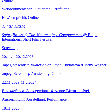
Online
Webdokumentation
In anderen Umständen
FILZ empfiehlt, Online
2.–10.12.2023
Safari(Browser)_The_Nature_ofmy_Computer.mov
@ Beijing
International Short Film Festival
Screening
20.11.—20.12.2023
.mpeg präsentiert:
Bilateria
von Sasha Litvintseva & Beny Wagner
.mpeg, Screening, Ausstellung, Online
22.11.2023-11.2.2024
Eine unsichere Bank
gewinnt 14. Aenne-Biermann-Preis
Auszeichnung, Ausstellung, Performance
18.11.2023