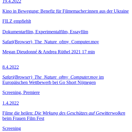
19.4.2022
Kino in Bewegung: Benefiz für Filmemacher:innen aus der Ukraine
FILZ empfiehlt
Dokumentarfilm, Experimentalfilm, Essayfilm
Safari(Browser)_The_Nature_ofmy_Computer.mov
Megan Dieudonné & Andrea Rüthel
2021
17 min
8.4.2022
Safari(Browser)_The_Nature_ofmy_Computer.mov
im
Europäischen Wettbewerb bei Go Short Nijmegen
Screening, Premiere
1.4.2022
Filme die heilen:
Die Wirkung des Geschützes auf Gewitterwolken
beim Frauen Film Fest
Screening