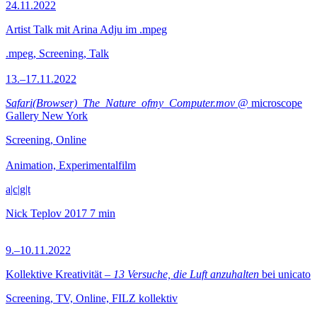
24.11.2022
Artist Talk mit Arina Adju im .mpeg
.mpeg, Screening, Talk
13.–17.11.2022
Safari(Browser)_The_Nature_ofmy_Computer.mov
@ microscope
Gallery New York
Screening, Online
Animation, Experimentalfilm
a|c|g|t
Nick Teplov
2017
7 min
9.–10.11.2022
Kollektive Kreativität –
13 Versuche, die Luft anzuhalten
bei unicato
Screening, TV, Online, FILZ kollektiv