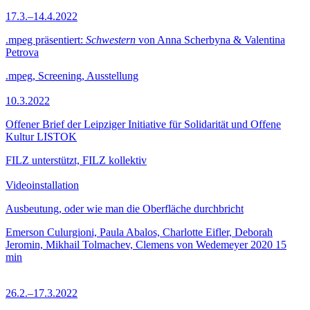
17.3.–14.4.2022
.mpeg präsentiert:
Schwestern
von Anna Scherbyna & Valentina
Petrova
.mpeg, Screening, Ausstellung
10.3.2022
Offener Brief der Leipziger Initiative für Solidarität und Offene
Kultur LISTOK
FILZ unterstützt, FILZ kollektiv
Videoinstallation
Ausbeutung, oder wie man die Oberfläche durchbricht
Emerson Culurgioni, Paula Abalos, Charlotte Eifler, Deborah
Jeromin, Mikhail Tolmachev, Clemens von Wedemeyer
2020
15
min
26.2.–17.3.2022