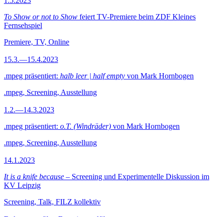
1.5.2023
To Show or not to Show
feiert TV-Premiere beim ZDF Kleines
Fernsehspiel
Premiere, TV, Online
15.3.—15.4.2023
.mpeg präsentiert:
halb leer | half empty
von Mark Hornbogen
.mpeg, Screening, Ausstellung
1.2.—14.3.2023
.mpeg präsentiert:
o.T. (Windräder)
von Mark Hornbogen
.mpeg, Screening, Ausstellung
14.1.2023
It is a knife because
– Screening und Experimentelle Diskussion im
KV Leipzig
Screening, Talk, FILZ kollektiv