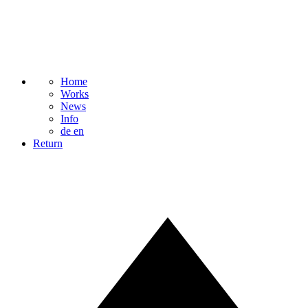
Home
Works
News
Info
de
en
Return