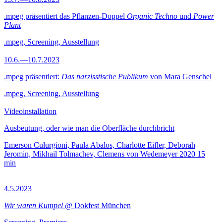
.mpeg präsentiert das Pflanzen-Doppel
Organic Techno
und
Power
Plant
.mpeg, Screening, Ausstellung
10.6.—10.7.2023
.mpeg präsentiert:
Das narzisstische Publikum
von Mara Genschel
.mpeg, Screening, Ausstellung
Videoinstallation
Ausbeutung, oder wie man die Oberfläche durchbricht
Emerson Culurgioni, Paula Abalos, Charlotte Eifler, Deborah
Jeromin, Mikhail Tolmachev, Clemens von Wedemeyer
2020
15
min
4.5.2023
Wir waren Kumpel
@ Dokfest München