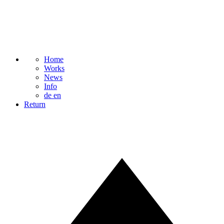
Home
Works
News
Info
de
en
Return