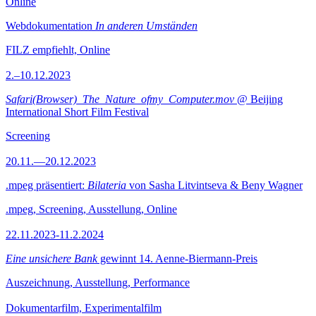
Online
Webdokumentation
In anderen Umständen
FILZ empfiehlt, Online
2.–10.12.2023
Safari(Browser)_The_Nature_ofmy_Computer.mov
@ Beijing
International Short Film Festival
Screening
20.11.—20.12.2023
.mpeg präsentiert:
Bilateria
von Sasha Litvintseva & Beny Wagner
.mpeg, Screening, Ausstellung, Online
22.11.2023-11.2.2024
Eine unsichere Bank
gewinnt 14. Aenne-Biermann-Preis
Auszeichnung, Ausstellung, Performance
Dokumentarfilm, Experimentalfilm