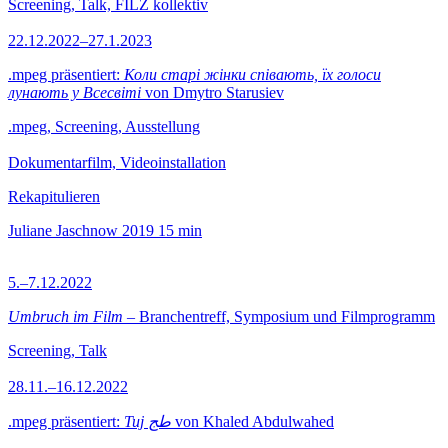
Screening, Talk, FILZ kollektiv
22.12.2022–27.1.2023
.mpeg präsentiert:
Коли старі жінки співають, їх голоси
лунають у Всесвіті
von Dmytro Starusiev
.mpeg, Screening, Ausstellung
Dokumentarfilm, Videoinstallation
Rekapitulieren
Juliane Jaschnow
2019
15 min
5.–7.12.2022
Umbruch im Film
– Branchentreff, Symposium und Filmprogramm
Screening, Talk
28.11.–16.12.2022
.mpeg präsentiert:
Tuj طج
von Khaled Abdulwahed