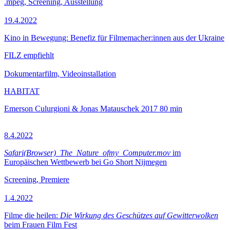
.mpeg, Screening, Ausstellung
19.4.2022
Kino in Bewegung: Benefiz für Filmemacher:innen aus der Ukraine
FILZ empfiehlt
Dokumentarfilm, Videoinstallation
HABITAT
Emerson Culurgioni & Jonas Matauschek
2017
80 min
8.4.2022
Safari(Browser)_The_Nature_ofmy_Computer.mov
im
Europäischen Wettbewerb bei Go Short Nijmegen
Screening, Premiere
1.4.2022
Filme die heilen:
Die Wirkung des Geschützes auf Gewitterwolken
beim Frauen Film Fest