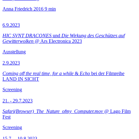
Anna Friedrich
2016
9 min
6.9.2023
HIC SVNT DRACONES
und
Die Wirkung des Geschützes auf
Gewitterwolken
@ Ars Electronica 2023
Ausstellung
2.9.2023
Coming off the real time, for a while
&
Echo
bei der Filmreihe
LAND IN SICHT
Screening
21. - 29.7.2023
Safari(Browser)_The_Nature_ofmy_Computer.mov
@ Lago Film
Fest
Screening
15.7.—10.8.2023