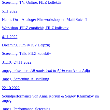
Screening, TV, Online, FILZ kollektiv
5.11.2022
Hands On – Analoger Filmworkshop mit Matti Sutcliff
Workshop, FILZ empfiehlt, FILZ kollektiv
4.11.2022
Dreaming Film @ KV Leipzig
Screening, Talk, FILZ kollektiv
31.10.–24.11.2022
.mpeg präsentiert:
All roads lead to Afrin
von Arina Adju
.mpeg, Screening, Ausstellung
22.10.2022
Soundperformance von Anna Korsun & Sergey Khismatov im
.mpeg
.mpeg, Performance, Screening