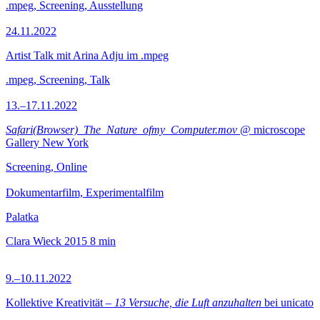
.mpeg, Screening, Ausstellung
24.11.2022
Artist Talk mit Arina Adju im .mpeg
.mpeg, Screening, Talk
13.–17.11.2022
Safari(Browser)_The_Nature_ofmy_Computer.mov
@ microscope
Gallery New York
Screening, Online
Dokumentarfilm, Experimentalfilm
Palatka
Clara Wieck
2015
8 min
9.–10.11.2022
Kollektive Kreativität –
13 Versuche, die Luft anzuhalten
bei unicato