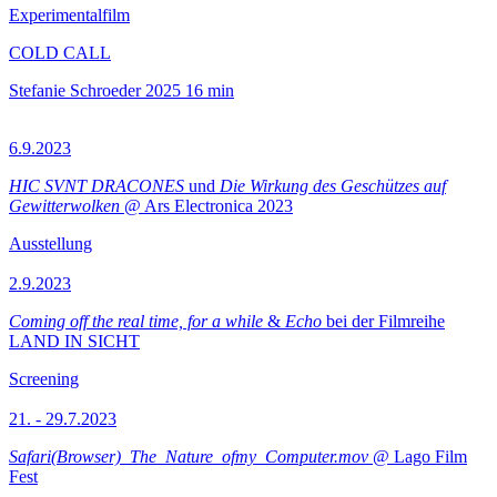
Experimentalfilm
COLD CALL
Stefanie Schroeder
2025
16 min
6.9.2023
HIC SVNT DRACONES
und
Die Wirkung des Geschützes auf
Gewitterwolken
@ Ars Electronica 2023
Ausstellung
2.9.2023
Coming off the real time, for a while
&
Echo
bei der Filmreihe
LAND IN SICHT
Screening
21. - 29.7.2023
Safari(Browser)_The_Nature_ofmy_Computer.mov
@ Lago Film
Fest