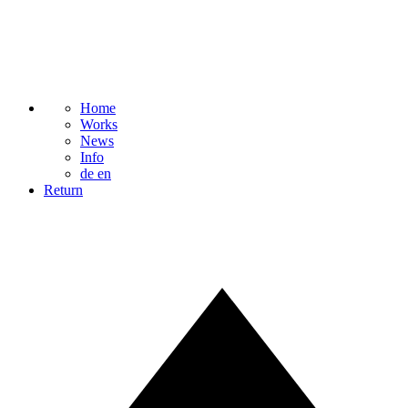
Home
Works
News
Info
de
en
Return