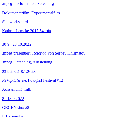
.mpeg, Performance, Screening
Dokumentarfilm, Experimentalfilm
She works hard
Kathrin Lemcke
2017
54 min
30.9.–28.10.2022
.mpeg präsentiert:
Rotonda
von Sergey Khismatov
.mpeg, Screening, Ausstellung
23.9.2022–8.1.2023
Rekapitulieren
: Fotograf Festival #12
Ausstellung, Talk
8.–18.9.2022
GEGENkino #8
FILZ empfiehlt