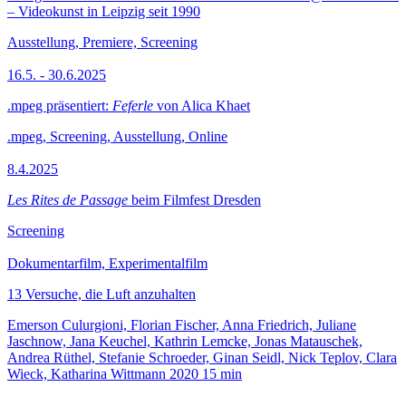
– Videokunst in Leipzig seit 1990
Ausstellung, Premiere, Screening
16.5. - 30.6.2025
.mpeg präsentiert:
Feferle
von Alica Khaet
.mpeg, Screening, Ausstellung, Online
8.4.2025
Les Rites de Passage
beim Filmfest Dresden
Screening
Dokumentarfilm, Experimentalfilm
13 Versuche, die Luft anzuhalten
Emerson Culurgioni, Florian Fischer, Anna Friedrich, Juliane
Jaschnow, Jana Keuchel, Kathrin Lemcke, Jonas Matauschek,
Andrea Rüthel, Stefanie Schroeder, Ginan Seidl, Nick Teplov, Clara
Wieck, Katharina Wittmann
2020
15 min