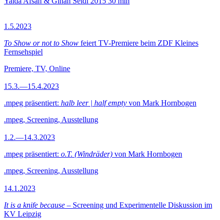
Yalda Afsah & Ginan Seidl
2015
30 min
1.5.2023
To Show or not to Show
feiert TV-Premiere beim ZDF Kleines
Fernsehspiel
Premiere, TV, Online
15.3.—15.4.2023
.mpeg präsentiert:
halb leer | half empty
von Mark Hornbogen
.mpeg, Screening, Ausstellung
1.2.—14.3.2023
.mpeg präsentiert:
o.T. (Windräder)
von Mark Hornbogen
.mpeg, Screening, Ausstellung
14.1.2023
It is a knife because
– Screening und Experimentelle Diskussion im
KV Leipzig