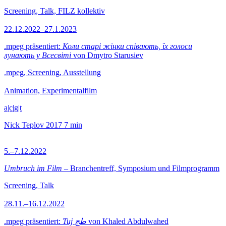
Screening, Talk, FILZ kollektiv
22.12.2022–27.1.2023
.mpeg präsentiert:
Коли старі жінки співають, їх голоси
лунають у Всесвіті
von Dmytro Starusiev
.mpeg, Screening, Ausstellung
Animation, Experimentalfilm
a|c|g|t
Nick Teplov
2017
7 min
5.–7.12.2022
Umbruch im Film
– Branchentreff, Symposium und Filmprogramm
Screening, Talk
28.11.–16.12.2022
.mpeg präsentiert:
Tuj طج
von Khaled Abdulwahed