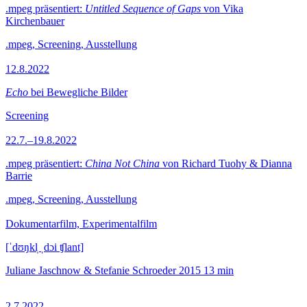
.mpeg präsentiert:
Untitled Sequence of Gaps
von Vika
Kirchenbauer
.mpeg, Screening, Ausstellung
12.8.2022
Echo
bei Bewegliche Bilder
Screening
22.7.–19.8.2022
.mpeg präsentiert:
China Not China
von Richard Tuohy & Dianna
Barrie
.mpeg, Screening, Ausstellung
Dokumentarfilm, Experimentalfilm
[ˈdʊŋkl̩ ˌdɔi ʧlant]
Juliane Jaschnow & Stefanie Schroeder
2015
13 min
2.7.2022