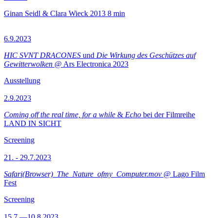
Ginan Seidl & Clara Wieck
2013
8 min
6.9.2023
HIC SVNT DRACONES
und
Die Wirkung des Geschützes auf
Gewitterwolken
@ Ars Electronica 2023
Ausstellung
2.9.2023
Coming off the real time, for a while
&
Echo
bei der Filmreihe
LAND IN SICHT
Screening
21. - 29.7.2023
Safari(Browser)_The_Nature_ofmy_Computer.mov
@ Lago Film
Fest
Screening
15.7.—10.8.2023