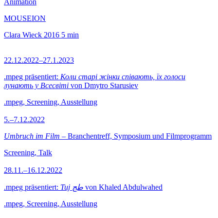
Animation
MOUSEION
Clara Wieck
2016
5 min
22.12.2022–27.1.2023
.mpeg präsentiert:
Коли старі жінки співають, їх голоси
лунають у Всесвіті
von Dmytro Starusiev
.mpeg, Screening, Ausstellung
5.–7.12.2022
Umbruch im Film
– Branchentreff, Symposium und Filmprogramm
Screening, Talk
28.11.–16.12.2022
.mpeg präsentiert:
Tuj طج
von Khaled Abdulwahed
.mpeg, Screening, Ausstellung