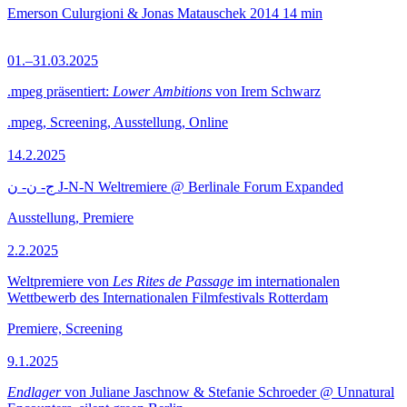
Emerson Culurgioni & Jonas Matauschek
2014
14 min
01.–31.03.2025
.mpeg präsentiert:
Lower Ambitions
von Irem Schwarz
.mpeg, Screening, Ausstellung, Online
14.2.2025
ج- ن- ن J-N-N Weltremiere @ Berlinale Forum Expanded
Ausstellung, Premiere
2.2.2025
Weltpremiere von
Les Rites de Passage
im internationalen
Wettbewerb des Internationalen Filmfestivals Rotterdam
Premiere, Screening
9.1.2025
Endlager
von Juliane Jaschnow & Stefanie Schroeder @ Unnatural