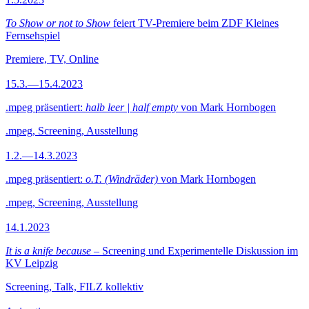
To Show or not to Show
feiert TV-Premiere beim ZDF Kleines
Fernsehspiel
Premiere, TV, Online
15.3.—15.4.2023
.mpeg präsentiert:
halb leer | half empty
von Mark Hornbogen
.mpeg, Screening, Ausstellung
1.2.—14.3.2023
.mpeg präsentiert:
o.T. (Windräder)
von Mark Hornbogen
.mpeg, Screening, Ausstellung
14.1.2023
It is a knife because
– Screening und Experimentelle Diskussion im
KV Leipzig
Screening, Talk, FILZ kollektiv