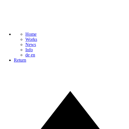
Home
Works
News
Info
de
en
Return