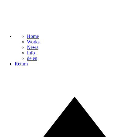
Home
Works
News
Info
de
en
Return