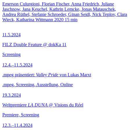
Emerson Culurgioni, Florian Fischer, Anna Friedrich, Juliane
Jaschnow, Jana Keuchel, Kathrin Lemcke, Jonas Matauschek,
Andrea Rüthel, Stefanie Schroeder, Ginan Seidl, Nick Teplov, Clara
Wieck, Katharina Wittmann
2020
15 min
11.5.2024
FILZ Double Feature @ dokKa 11
Screening
12.4.–11.5.2024
.mpeg präsentiert:
Valley Pride
von Lukas Marxt
.mpeg, Screening, Ausstellung, Online
19.3.2024
Weltpremiere
LA DUNA
@ Visions du Réel
Premiere, Screening
12.3.–11.4.2024