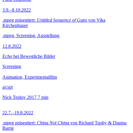
3.9.–8.10.2022
.mpeg präsentiert:
Untitled Sequence of Gaps
von Vika
Kirchenbauer
.mpeg, Screening, Ausstellung
12.8.2022
Echo
bei Bewegliche Bilder
Screening
Animation, Experimentalfilm
a|c|g|t
Nick Teplov
2017
7 min
22.7.–19.8.2022
.mpeg präsentiert:
China Not China
von Richard Tuohy & Dianna
Barrie