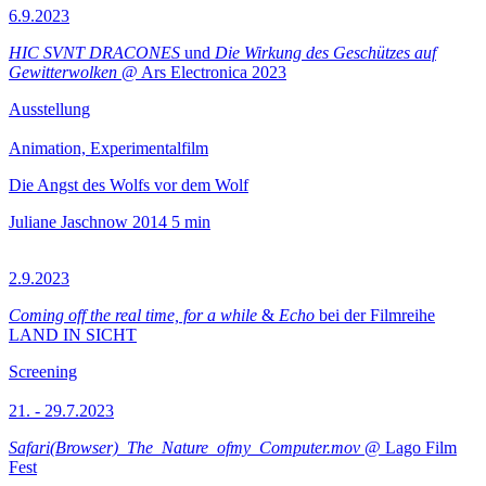
6.9.2023
HIC SVNT DRACONES
und
Die Wirkung des Geschützes auf
Gewitterwolken
@ Ars Electronica 2023
Ausstellung
Animation, Experimentalfilm
Die Angst des Wolfs vor dem Wolf
Juliane Jaschnow
2014
5 min
2.9.2023
Coming off the real time, for a while
&
Echo
bei der Filmreihe
LAND IN SICHT
Screening
21. - 29.7.2023
Safari(Browser)_The_Nature_ofmy_Computer.mov
@ Lago Film
Fest