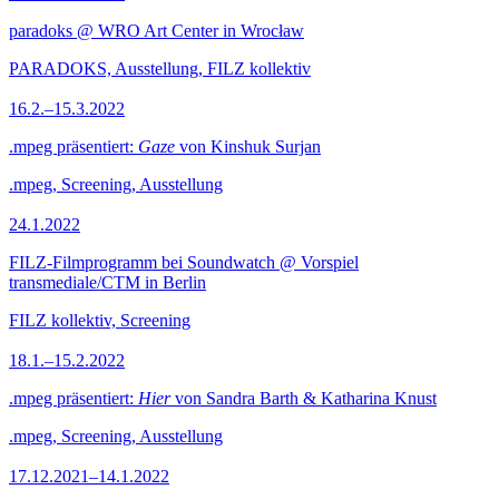
paradoks @ WRO Art Center in Wrocław
PARADOKS, Ausstellung, FILZ kollektiv
16.2.–15.3.2022
.mpeg präsentiert:
Gaze
von Kinshuk Surjan
.mpeg, Screening, Ausstellung
24.1.2022
FILZ-Filmprogramm bei Soundwatch @ Vorspiel
transmediale/CTM in Berlin
FILZ kollektiv, Screening
18.1.–15.2.2022
.mpeg präsentiert:
Hier
von Sandra Barth & Katharina Knust
.mpeg, Screening, Ausstellung
17.12.2021–14.1.2022