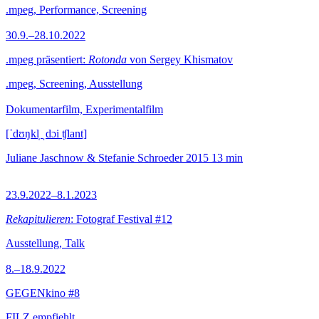
.mpeg, Performance, Screening
30.9.–28.10.2022
.mpeg präsentiert:
Rotonda
von Sergey Khismatov
.mpeg, Screening, Ausstellung
Dokumentarfilm, Experimentalfilm
[ˈdʊŋkl̩ ˌdɔi ʧlant]
Juliane Jaschnow & Stefanie Schroeder
2015
13 min
23.9.2022–8.1.2023
Rekapitulieren
: Fotograf Festival #12
Ausstellung, Talk
8.–18.9.2022
GEGENkino #8
FILZ empfiehlt