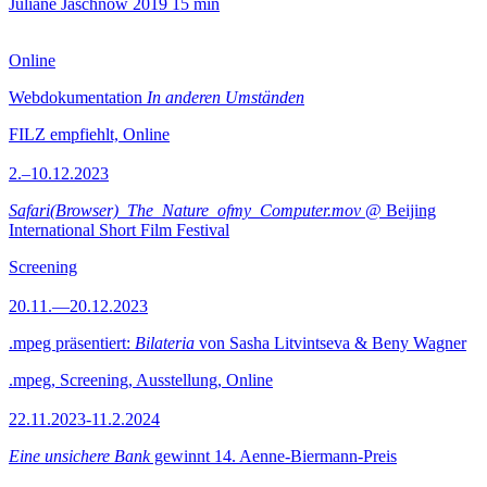
Juliane Jaschnow
2019
15 min
Online
Webdokumentation
In anderen Umständen
FILZ empfiehlt, Online
2.–10.12.2023
Safari(Browser)_The_Nature_ofmy_Computer.mov
@ Beijing
International Short Film Festival
Screening
20.11.—20.12.2023
.mpeg präsentiert:
Bilateria
von Sasha Litvintseva & Beny Wagner
.mpeg, Screening, Ausstellung, Online
22.11.2023-11.2.2024
Eine unsichere Bank
gewinnt 14. Aenne-Biermann-Preis