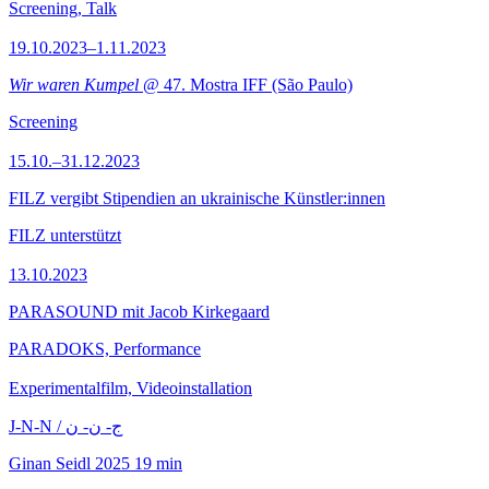
Screening, Talk
19.10.2023–1.11.2023
Wir waren Kumpel
@ 47. Mostra IFF (São Paulo)
Screening
15.10.–31.12.2023
FILZ vergibt Stipendien an ukrainische Künstler:innen
FILZ unterstützt
13.10.2023
PARASOUND mit Jacob Kirkegaard
PARADOKS, Performance
Experimentalfilm, Videoinstallation
J-N-N / ج- ن- ن
Ginan Seidl
2025
19 min