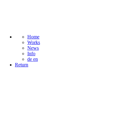
Home
Works
News
Info
de
en
Return