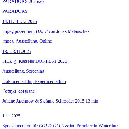
PARADOKS 2025/26
PARADOKS
14.11.–15.12.2025
.mpeg präsentiert:
HALT
von Jonas Matauschek
.mpeg, Ausstellung, Online
18.–23.11.2025
FILZ @ Kasseler DOKFEST 2025
Ausstellung, Screening
Dokumentarfilm, Experimentalfilm
[ˈdʊŋkl̩ ˌdɔi ʧlant]
Juliane Jaschnow & Stefanie Schroeder
2015
13 min
1.11.2025
Special mention für
COLD CALL
& int. Premiere in Winterthur