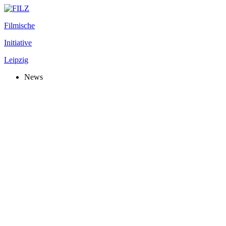
Filmische
Initiative
Leipzig
News