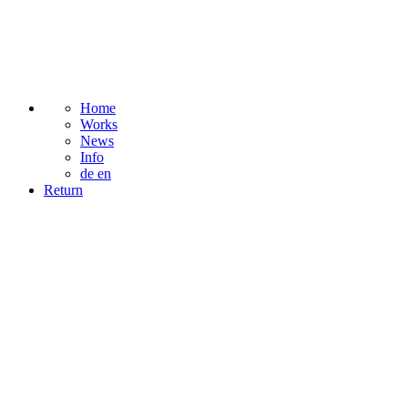
Home
Works
News
Info
de
en
Return